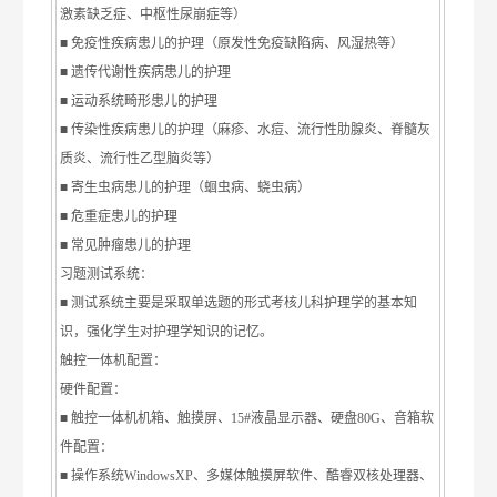
激素缺乏症、中枢性尿崩症等）
■ 免疫性疾病患儿的护理（原发性免疫缺陷病、风湿热等）
■ 遗传代谢性疾病患儿的护理
■ 运动系统畸形患儿的护理
■ 传染性疾病患儿的护理（麻疹、水痘、流行性肋腺炎、脊髓灰
质炎、流行性乙型脑炎等）
■ 寄生虫病患儿的护理（蛔虫病、蛲虫病）
■ 危重症患儿的护理
■ 常见肿瘤患儿的护理
习题测试系统：
■ 测试系统主要是采取单选题的形式考核儿科护理学的基本知
识，强化学生对护理学知识的记忆。
触控一体机配置：
硬件配置：
■ 触控一体机机箱、触摸屏、15#液晶显示器、硬盘80G、音箱软
件配置：
■ 操作系统WindowsXP、多媒体触摸屏软件、酷睿双核处理器、