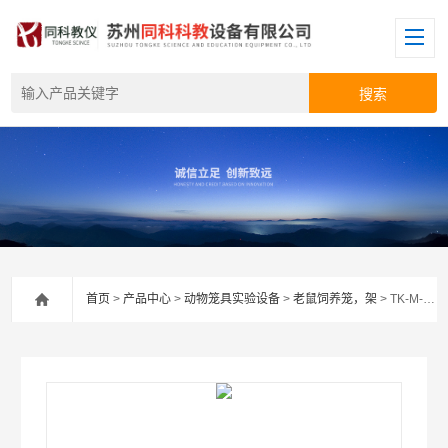
首页
>
产品中心
>
动物笼具实验设备
>
老鼠饲养笼，架
> TK-M-6同科M-6透明大鼠笼