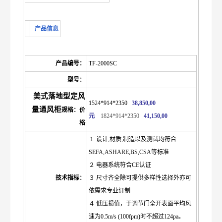
产品信息
产品编号：
TF-2000SC
型号：
美式落地型定风
1524*914*2350
38,850,00
量通风柜
规格：价
元
1824*914*2350
41,150,00
格
１ 设计,材质,制造以及测试均符合
SEFA,ASHARE,BS,CSA等标准
２ 电器系统符合CE认证
技术指标：
３ 尺寸齐全除可提供多样性选择外亦可
依需求专业订制
４ 低压损值，于调节门全开表面平均风
速为0.5m/s (100fpm)时不超过124pa。