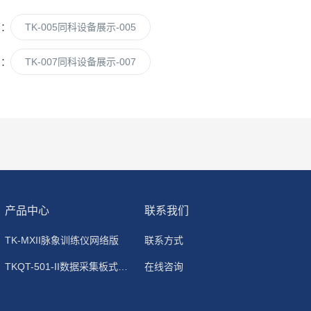
篇：
TK-005同科设备展示-005
篇：
TK-007同科设备展示-007
产品中心
联系我们
TK-MXII脉象训练仪网络版
联系方式
TKQT-501-II数据采集板式静电除尘器
在线咨询