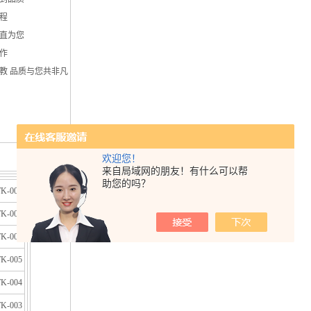
程
直为您
作
教 品质与您共非凡
欢迎您！
来自局域网的朋友！有什么可以帮
助您的吗？
K-008
K-007
K-006
K-005
K-004
K-003