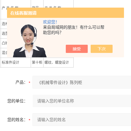
产 品 名 称
货号
产 品 名 称
欢迎您！
连杆机构设计
第六柜
铸件设计一般规范
来自局域网的朋友！有什么可以帮
助您的吗？
选型翻台机构设计
第七柜
齿轮系设计
凸轮机构设计
第八柜
间歇机构设计
混合齿轮机构设计
第九柜
带、链传动设计
标准件设计
第十柜
螺纹、螺旋设计
产品：
您的单位：
您的姓名：