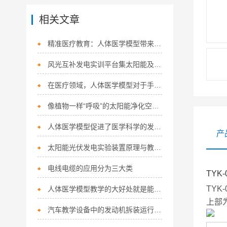
相关文章
精准医疗教育：人体医学模型带来哪些突破？
风光互补发电实训平台集太阳能及风力发电的教学演示系统
在医疗领域，人体医学模型对于手术计划和训练也起着重要的作用
像植物一样“呼吸”的太阳能净化空气路灯
人体医学模型促进了医学科学的发展和普及医疗事业的进步
产
太阳能光伏发电实验装置原理与教学应用详解
电线电缆的应用分为三大类
TYK
TYK
人体医学模型教学的大好处就是能将枯燥的微观结构知识转化成有趣的
上部
汽车教学设备中的发动机拆装运行实训台的特点有哪些？