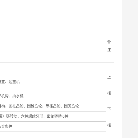
备
注
上
装置、起重机
柜
杆机构、抽水机
机构、圆柱凸轮、圆锥凸轮、等径凸轮、圆弧凸轮
下
带）链转动、六种螺纹牙形、齿轮转动 6种
柜
齿合条件