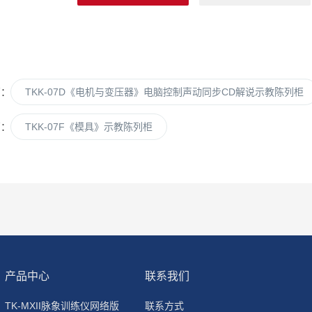
篇：
TKK-07D《电机与变压器》电脑控制声动同步CD解说示教陈列柜
篇：
TKK-07F《模具》示教陈列柜
产品中心
联系我们
TK-MXII脉象训练仪网络版
联系方式