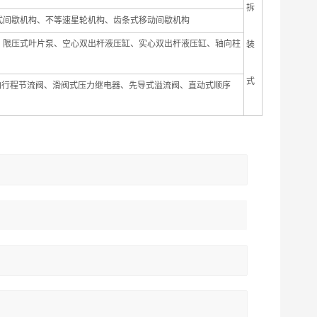
拆
式间歇机构、不等速星轮机构、齿条式移动间歇机构
、限压式叶片泵、空心双出杆液压缸、实心双出杆液压缸、轴向柱
装
式
向行程节流阀、滑阀式压力继电器、先导式溢流阀、直动式顺序