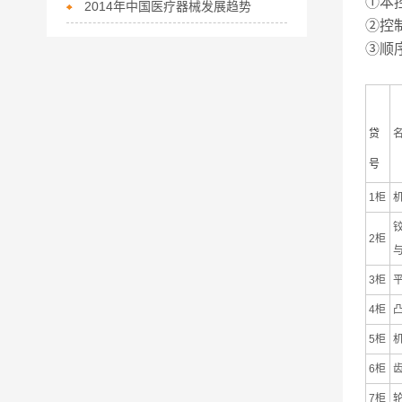
①本
2014年中国医疗器械发展趋势
②控
③顺
贷
名
号
1柜
2柜
3柜
4柜
5柜
6柜
7柜