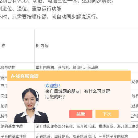
控制台有VCD、功放、电脑三位一体，达到同步解说。
制进位、退位、重复运行功能
序时，只需要按顺序键，就自动同步解说运行。
 称
柜 内 容
机器与结构
单杠内燃机、蒸气机、缝纫机、运动副
铰链回杆机构的形式
铰链四杆机构、剪刀机、破碎机、搅拌机、粉筛机、机车联动
欢迎您！
与应用
来自局域网的朋友！有什么可以帮
平面连杆机构应用
曲柄滑块、偏心轮子机构、自动送料装置、双移动副机构、导
助您的吗？
凸轮机构的形成
内燃内气阀、盘形凸轮、移动凸轮、捣碎机、振动机构、送丝
机械传动的各种形式
螺旋转动、滚珠螺旋转动、带转动（圆形带）(平形带）（三角
齿轮的基本性质
渐开线齿轮各部分名称、渐开线形成、摆线形成、渐开线正确
轮子系的基本性质
定轴轮系、周转轮系、周转轮系功用、三星轮子变向机构