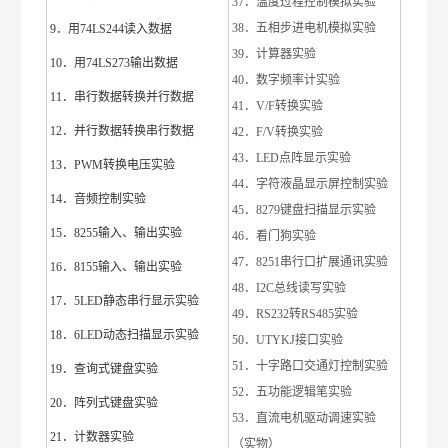
37．温度过程控制模拟实验
38．五相步进电机模拟实验
9．用74LS244读入数据
39．计算器实验
10．用74LS273输出数据
40．数字频率计实验
11．串行数据转换并行数据
41．V/F转换实验
12．并行数据转换串行数据
42．F/V转换实验
43．LED点阵显示实验
13．PWM转换电压实验
44．字符液晶显示屏控制实验
14．音频控制实验
45．8279键盘扫描显示实验
15．8255输入、输出实验
46．看门狗实验
47．8251串行口扩展通讯实验
16．8155输入、输出实验
48．I2C总线读写实验
17．5LED静态串行显示实验
49．RS232转RS485实验
18．6LED动态扫描显示实验
50．UTYKJ接口实验
51．十字路口交通灯控制实验
19．查询式键盘实验
52．五功能逻辑笔实验
20．阵列式键盘实验
53．直流电机驱动调速实验
21．计数器实验
（实物）