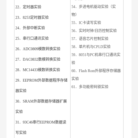
54．步进电机驱动实验（实
22．定时器实验
物）
23．8253定时器实验
55．IC卡读写实验
24．外部中断实验
56．实时时钟/日历控制实验
25．串行口通讯实验
57．语音芯片控制实验
58．单片机与CPLD实验
26．ADC0809模数转换实验
59．8051与PC机串行口通讯实
27．DAC0832数模转换实验
验
28．MC14433模数转换实验
60．Flash Rom外部程序存储器
实验
29．EEPROM外部数据程序存储
61．多功能密码锁实验
器实验
30．SRAM外部数据存储器扩展
实验
31．93C46串行EEPROM数据读
写实验