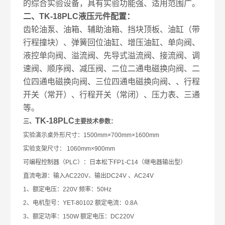
的综合实验设备，具有实验功能强、适用范围广。
二、TK-18PLC液压元件配置：
齿轮油泵、油箱、辅助油箱、挡块顶板、油缸（带
行程撞块）、弹簧回位油缸、增压油缸、单向阀、
液控单向阀、溢流阀、先导式溢流阀、接流阀、调
速阀、顺序阀、减压阀、二位二通电磁换向阀、二
位四通电磁换向阀、三位四通电磁换向阀、、行程
开关（常开）、行程开关（常闭）、压力表、三通
等。
TK-18PLC
三、
主要技术参数：
实验演示桌外形尺寸：1500mm×700mm×1600mm
实验支架尺寸： 1060mm×900mm
可编程控制器（PLC）：日本松下FP1-C14（继电器输出型）
直流电源：输入AC220V、输出DC24V 、AC24V
1、额定电压：220V 频率：50Hz
2、电机型号：YET-80102 额定电流：0.8A
3、额定功率：150W 额定电压：DC220V