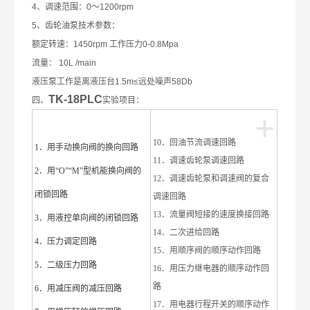
4、调速范围：0～1200rpm
5、齿轮油泵技术参数：
额定转速：1450rpm 工作压力0-0.8Mpa
流量： 10L /main
液压泵工作是离液压台1.5m≤远处噪声58Db
TK-18PLC
四、
实验项目：
+
10．回油节流调速回路
1．用手动换向阀的换向回路
11．调速齿轮泵调速回路
2．用“O”“M”型机能换向阀的
12．调速齿轮泵和调速阀的复合
闭锁回路
调速回路
13．流量阀短接的速度换接回路
3．用液控单向阀的闭锁回路
14．二次进给回路
4．压力调定回路
15．用顺序阀的顺序动作回路
5．二级压力回路
16．用压力继电器的顺序动作回
路
6．用减压阀的减压回路
17．用电器行程开关的顺序动作