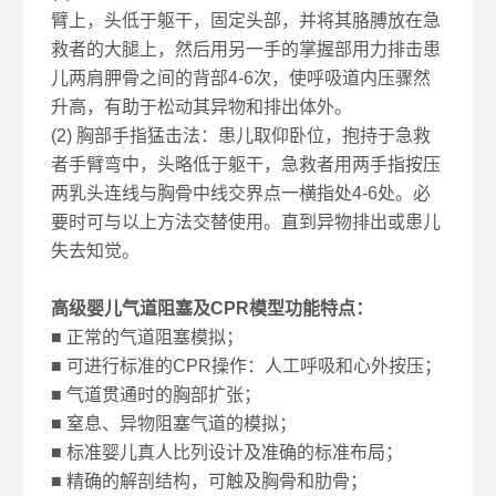
臂上，头低于躯干，固定头部，并将其胳膊放在急
救者的大腿上，然后用另一手的掌握部用力排击患
儿两肩胛骨之间的背部4-6次，使呼吸道内压骤然
升高，有助于松动其异物和排出体外。
(2) 胸部手指猛击法：患儿取仰卧位，抱持于急救
者手臂弯中，头略低于躯干，急救者用两手指按压
两乳头连线与胸骨中线交界点一横指处4-6处。必
要时可与以上方法交替使用。直到异物排出或患儿
失去知觉。
高级婴儿气道阻塞及CPR模型功能特点：
■ 正常的气道阻塞模拟；
■ 可进行标准的CPR操作：人工呼吸和心外按压；
■ 气道贯通时的胸部扩张；
■ 窒息、异物阻塞气道的模拟；
■ 标准婴儿真人比列设计及准确的标准布局；
■ 精确的解剖结构，可触及胸骨和肋骨；