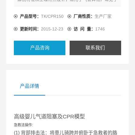
婴幼儿身上，因婴幼儿会厌软骨发育不成熟，功能不
健全，在婴幼儿口中含物说话、哭笑、打闹和剧烈活
产品型号：
TK/CPR150
厂商性质：
生产厂家
动时，容易将口含物吸入气管内引起气管阻塞而导致
更新时间：
2015-12-23
访 问 量：
1746
窒息。
产品咨询
联系我们
产品详情
高级婴儿气道阻塞及CPR模型
急救法操作:
(1) 背部排击法：将患儿骑跨并俯卧于急救者的胳