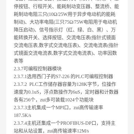
停按钮、行程开关、能耗制动变压器、整流桥、能
耗制动电阻三只(10Ω/25W用于异步电动机的能耗
制动)、大功率电阻(三只75Ω/75W电阻用于电动机
降压启动)、信号指示灯（红、绿、白、黑）、万
能转换开关、选择按钮、交流电压表(指针式镜面
交流电压表,数字式交流电压表)、交流电流表(指针
式镜面交流电流表,数字式交流电流表)、功率因数
表等
2.3.7
可编程控制器模块
2.3.7
.1
选用西门子的S7-226 的PLC可编程控制器
2.3.7
.2 PLC
工作储存器容量为128K字节，位操作
速度为0.1uS，浮点数操作为6uS，定时器和计数器
各有256个，zui多可装载1024个功能块
2.3.7
.3
主机集成一个MPI口，zui高传输速率
187.5K/s
2.3.7
.4
主机还集成一个PROFIBUS-DP口，支持主
站和从站设置，zui高传输速率12M/s