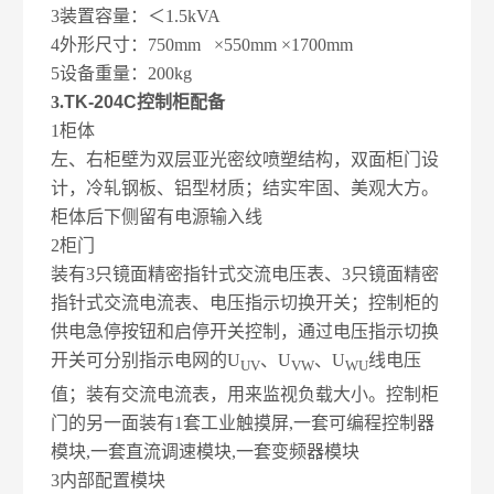
3
装置容量：＜1.5kVA
4
外形尺寸：750mm ×550mm ×1700mm
5
设备重量：200kg
3.
TK-204C
控制柜配备
1
柜体
左、右柜壁为双层亚光密纹喷塑结构，双面柜门设
计，冷轧钢板、铝型材质；结实牢固、美观大方。
柜体后下侧留有电源输入线
2
柜门
装有3只镜面精密指针式交流电压表、3只镜面精密
指针式交流电流表、电压指示切换开关；控制柜的
供电急停按钮和启停开关控制，通过电压指示切换
开关可分别指示电网的U
、U
、U
线电压
UV
VW
WU
值；装有交流电流表，用来监视负载大小。控制柜
门的另一面装有1套工业触摸屏,一套可编程控制器
模块,一套直流调速模块,一套变频器模块
3
内部配置模块