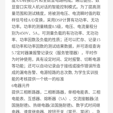
度A/D转换芯片和全数显电路构成。通过键控、数
显窗口实现人机对话的智能控制模式。为了提高测
量范围和测试精度，将被测电压、电流瞬时值的取
样信号经A/D变换，采用DSP计算有功功率、无功
功率。功率的测量精度0.5级，电压、电流量程分
别为450V、5A，可测量负载的有功功率、无功功
率、功率因数及负载的性质；还可以贮存、记录15
组功率和功率因数的测试结果数据，并可逐组查询
5.7
定时器兼报警记录仪（服务管理器），平时作
为时钟使用，具有设定时间、定时报警、切断电源
等功能；还可以自动记录由于接线或操作错误所造
成的漏电告警、电源短路的总次数, 为学生实训技
能的考核提供一个统一的标准
6
电器元件
提供三相断路器，二相断路器，单相电能表、三相
电能表、互感器、熔断器（5A）、交流接触器(法
国施耐德)、热继电器(法国施耐德)、数字式时间继
电器、速度继电器、按钮开关（常开、常闭）、急