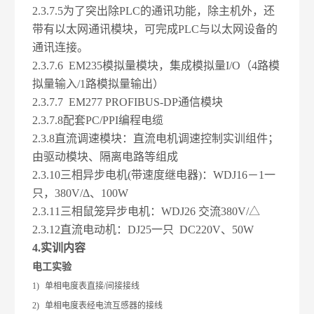
2.3.7
.5
为了突出除PLC的通讯功能，除主机外，还
带有以太网通讯模块，可完成PLC与以太网设备的
通讯连接。
2.3.7
.6 EM235
模拟量模块，集成模拟量I/O（4路模
拟量输入/1路模拟量输出）
2.3.7
.7 EM277 PROFIBUS-DP
通信模块
2.3.7
.8
配套PC/PPI编程电缆
2.3.8
直流调速模块：直流电机调速控制实训组件；
由驱动模块、隔离电路等组成
2.3.10
三相异步电机(带速度继电器)：WDJ16－1一
只，380V/Δ、100W
2.3.11
三相鼠笼异步电机：WDJ26 交流380V/△
2.3.12
直流电动机：DJ25一只 DC220V、50W
4.
实训内容
电工实验
1)
单相电度表直接/间接接线
2)
单相电度表经电流互感器的接线