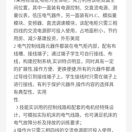
1
采用标准配电柜为主体柜，充分利用该柜双面空
间位置，其中一面装有电源控制、交直流电源、测
量仪表，低压电气器件，另一面装有PLC、模拟量
模块、变频器、直流调速模块，该配电柜只需三相
四线的交流电源即可投入使用，占地面积小，节约
用房、减少基建投资，外形美观
2
电气控制线路元器件都装在电气柜内部，配有布
线槽、接线端子；通过端子学生可自行接线、布
线，构建控制系统,实训特点明显，同时具有一定
的扩展性,操作方便、更换便捷,所有的元器件都通
过导线引到接线端子上，学生接线时只需在端子上
进行接线，有利于保护元器件,操作内容的选择具
有典型性、实用
性.
3
技能实训用的控制线路和配套的电机经特殊设
计，可模拟实际机床的电气线路，也可满足机床的
电气故障分析及排故的训练要求；
4
操作台只需三相四线的交流电源即可投入使用，