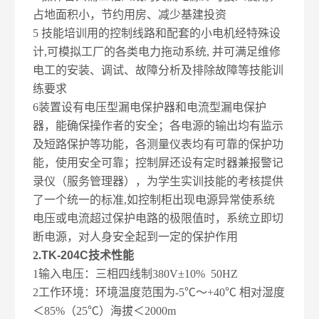
占地面积小，节约用房、减少基建投资
5
技能培训用的控制线路和配套的小电机经特殊设
计,可模拟工厂的各类电力拖动系统, 并可满足维修
电工的安装、调试、故障分析及排除故障等技能训
练要求
6
装置设有电压型漏电保护器和电流型漏电保护
器，能确保操作者的安全；各电源的输出均有监示
及短路保护等功能，各测量仪表均有可靠的保护功
能，使用安全可靠；控制屏还设有定时器兼报警记
录仪（服务管理器），为学生实训技能的考核提供
了一个统一的标准,如控制柜出现电源异常使系统
电压或电流超过保护电路的极限值时，系统立即切
断电源，对人身安全起到一定的保护作用
2.
TK-204C
技术性能
1
输入电压：三相四线制380V±10% 50HZ
2
工作环境：环境温度范围为-5℃～+40℃ 相对湿度
＜85%（25℃）海拔＜2000m