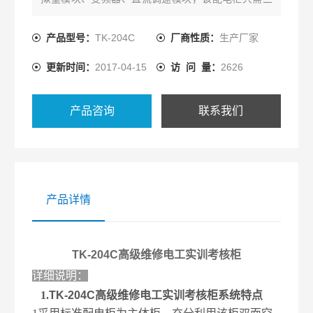
相四线的交流电源即可投入使用，占地面积小，节约
用房、减少基建投资，外形美观
产品型号：
TK-204C
厂商性质：
生产厂家
更新时间：
2017-04-15
访 问 量：
2626
产品咨询
联系我们
产品详情
TK-204C高级维修电工实训考核柜
详细说明：
1.
TK-204C高级维修电工实训考核柜
系统特点