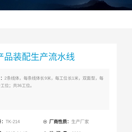
产品装配生产流水线
述：
2条线体，每条线体长9米，每工位长1米，双面型，每
个工位；共36工位。
号：
TK-214
厂商性质：
生产厂家