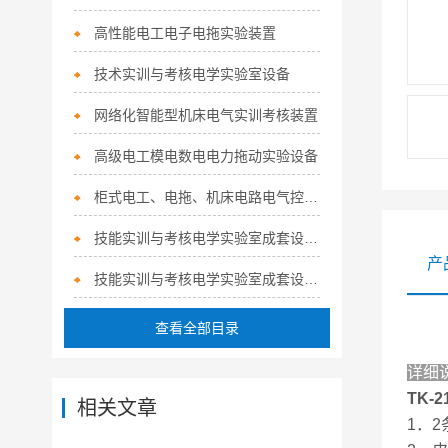
高性能电工电子电拖实验装置
技术实训与考核电学实验室设备
网络化智能型机床电气实训考核装置
高级电工模电数电电力拖动实验设备
柜式电工、电拖、机床电路电气控制装置
技能实训与考核电学实验室成套设备（立式）
产
技能实训与考核电学实验室成套设备（卧式）
查看全部目录
详细
TK-
相关文章
1
．
2