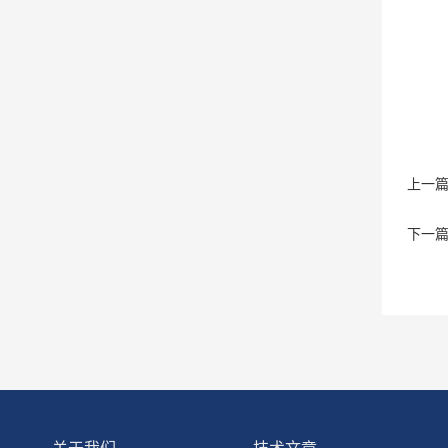
上一
下一