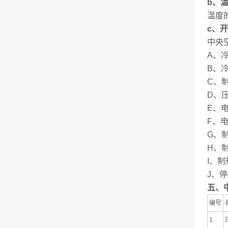
b
、
温度
c
、开
中央
A
、
B
、
C
、
D
、
E
、
F
、
G
、
H
、
I
、制
J
、停
五、
编号
1