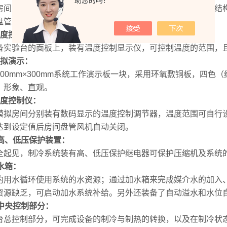
助您的吗？
房间用全透明有机玻璃制作，外形美观、小巧，占地面积少，结
盘管风机、温度控制调节仪。
度控制：
备实验台的面板上，装有温度控制显示仪，可控制温度的范围，
拟演示：
500mm×300mm
系统工作演示板一块，采用环氧敷铜板，四色（
，形象、直观。
度控制仪：
模拟房间分别装有数码显示的温度控制调节器，温度范围可自行
达到设定值后房间盘管风机自动关闭。
高、低压保护装置：
全起见，制冷系统装有高、低压保护继电器可保护压缩机及系统
水箱：
约用水循环使用系统的水资源；通过加水箱来完成媒介水的加入
资源缺乏，可启动加水系统补给。另外还装备了自动溢水和水位
中央控制部分：
台总控制部分，可完成设备的制冷与制热的转换，以及在制冷状