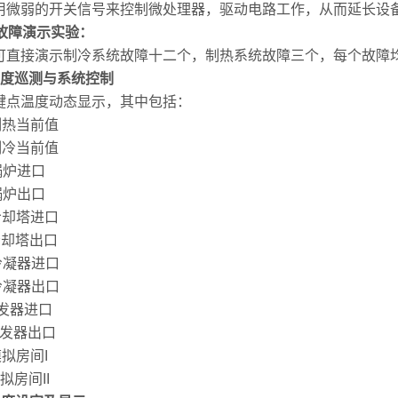
用微弱的开关信号来控制微处理器，驱动电路工作，从而延长设
故障演示实验：
可直接演示制冷系统故障十二个，制热系统故障三个，每个故障
度巡测与系统控制
键点温度动态显示，其中包括：
制热当前值
制冷当前值
锅炉进口
锅炉出口
冷却塔进口
冷却塔出口
冷凝器进口
冷凝器出口
发器进口
发器出口
模拟房间
I
拟房间
II