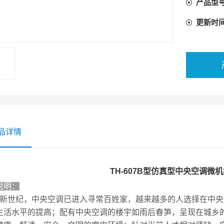
产品型
才
更新时
品详情
TH-607B型仿真型中央空调微
说明：
新世纪，中央空调已进入寻常百姓家，越来越多的人选择在中央
生活水平的提高；配有中央空调的楼宇如雨后春笋，呈现在城乡