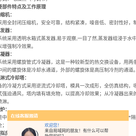
要部件特点及工作原理
缩机：
采用全封闭压缩机，安全可靠，结构紧凑，噪音低、密封性好，
发器：
系统采用透明水箱式蒸发器
,
易于观察
,
一目了然
,
蒸发器组浸于水
以增强制冷效果。
凝器：
系统采用螺旋管式冷凝器，这是一种较新型的热交换设备，用两
中间的螺旋体是冷却水通道，外部的螺旋体是高压制冷剂的通道
淋式冷却塔：
备的冷凝方式采用逆流式冷却塔，模具一次成形，全仿真结构，
式强迫通风，塔内填有填充物，以提高冷却效果；从冷凝器出来
喷淋。
炉：
是中央空调制热系统的核心元件，采用英格莱电热管使水与电*
全；采用进口聚氨发泡保温技术，保温性能好。
欢迎您！
来自局域网的朋友！有什么可以帮
拟房间：