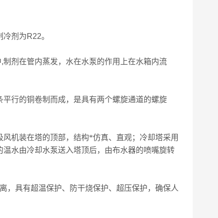
制冷剂为
R22
。
中
,
制剂在管内蒸发，水在水泵的作用上在水箱内流
条平行的铜卷制而成，是具有两个螺旋通道的螺旋
。
吸风机装在塔的顶部，结构*仿真、直观；冷却塔采用
的温水由冷却水泵送入塔顶后，由布水器的喷嘴旋转
隔离，具有超温保护、防干烧保护、超压保护，确保人