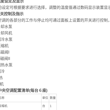
温度设定及显示
的设定可根据要求进行选择，调整的温度值通过数码显示装置显
关控制及指示
空调的各部分的工作与停止均可通过面板上设置的开关进行控制
冷却水泵
冷却风机
制冷水泵
压缩机
电磁阀
I
电磁阀
II
制热水泵
制冷
热
机
中央空调配置清单
(
每台６座
)
名称
单位
数量
压缩机
台
1