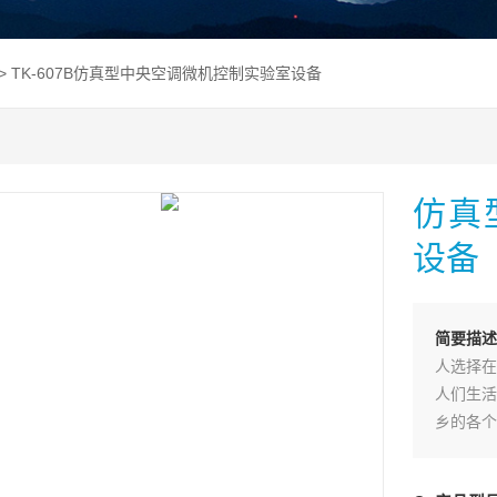
> TK-607B仿真型中央空调微机控制实验室设备
仿真
设备
简要描述
人选择在
人们生活
乡的各个
舒适、安
质量普遍