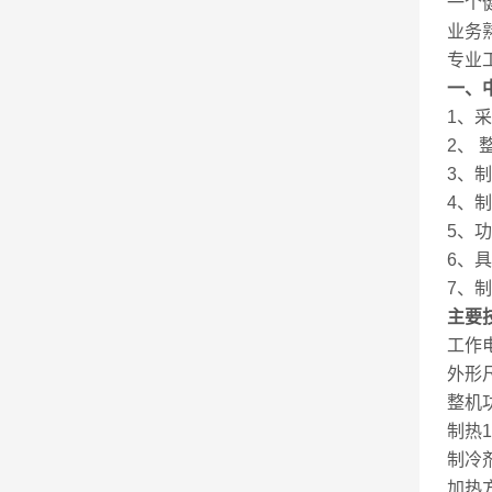
一个
业务
专业
一、
1
、采
2
、
3
、制
4
、制
5
、功
6
、具
7
、制
主要
工作
外形
整机
制热
1
制冷
加热