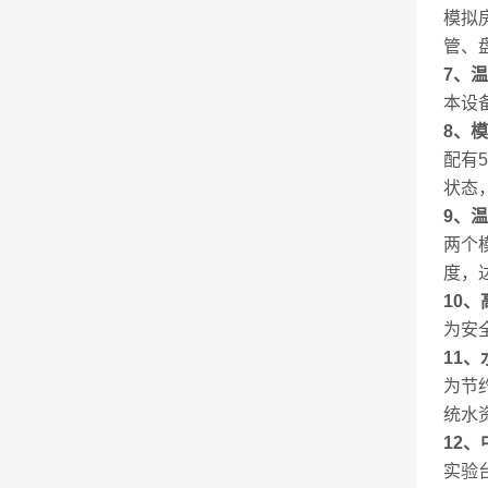
模拟
管、
7
、温
本设
8
、模
配有
状态
9
、温
两个
度，
10
、
为安
11
、
为节
统水
12
、
实验