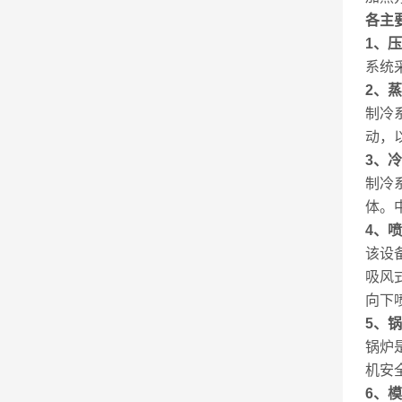
各主
1
、压
系统
2
、蒸
制冷
动，
3
、冷
制冷
体。
4
、喷
该设
吸风
向下
5
、锅
锅炉
机安
6
、模