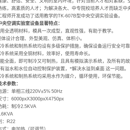
健康、舒适、安全、文明的室内环境；针对当前人才相对紧缺，
熟练，高素质的人才；为解决各大、中专院校培养人才而缺乏中
工程师开发成功了适用教学的
TK-607B
型中央空调实验设备。
中央空调实验室设备显著特点：
用全透明材料，模具一次成型，直观性强，有助于教学。
整体设计合理、外型美观、仿真、体积小。
冷系统和制热系统均设有多级保护措施，确保设备运行安全可靠
冷系统采用全铜材料，效率好，使用寿命长。
能全面，即可制冷又可制热，且具有模拟演示系统，及所有的故
有溢水和水位自动控制保护装置，*解决水溢到桌面
这一问题。
冷系统和制热系统均采用水作为媒介，循环使用，环保节能。
技术参数：
电源：单相三线
220V±5% 50Hz
尺寸：
6000pxX3000pxX4750px
功耗：制冷
2.5KVA
.6KVA
剂：
R22
方式：电加热（可调节）