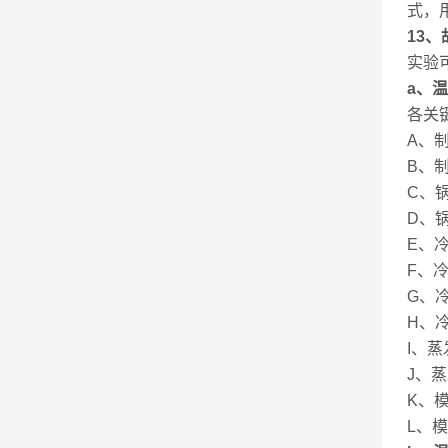
式，
13
、
实验
a
、温
各关
A
、
B
、
C
、
D
、
E
、
F
、
G
、
H
、
I
、蒸
J
、蒸
K
、
L
、模