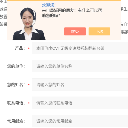
本田飞度CVT无极
变速器总成(易于拆装)，并装在翻转架上。
欢迎您！
减速翻转机构，可使变速器旋转任意角度，并能任意位置锁止，便于学生
来自局域网的朋友！有什么可以帮
助您的吗？
放置接油盘，便于小零件或螺丝的集中存放。
架采用了高强度的钢结构焊接，表面经喷涂工艺处理。翻转架底部带有自
5.规格尺寸拆装翻转
产品：
您的单位：
您的姓名：
联系电话：
常用邮箱：