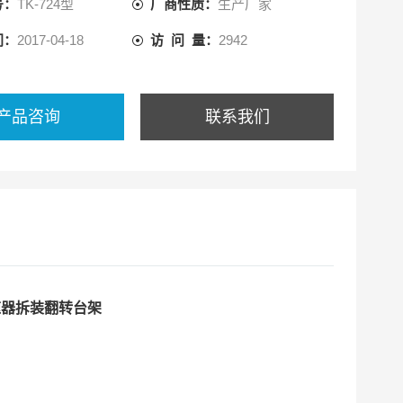
号：
TK-724型
厂商性质：
生产厂家
间：
2017-04-18
访 问 量：
2942
产品咨询
联系我们
变速器拆装翻转台架