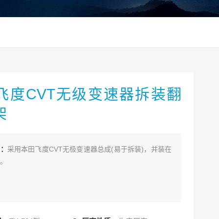
飞度CVT无级变速器拆装翻
架
述：
采用本田飞度CVT无极变速器总成(易于拆装)，并装在
。