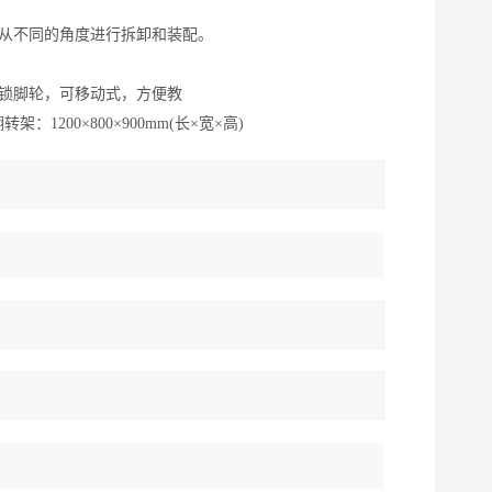
从不同的角度进行拆卸和装配。
锁脚轮，可移动式，方便教
架：1200×800×900mm(长×宽×高)