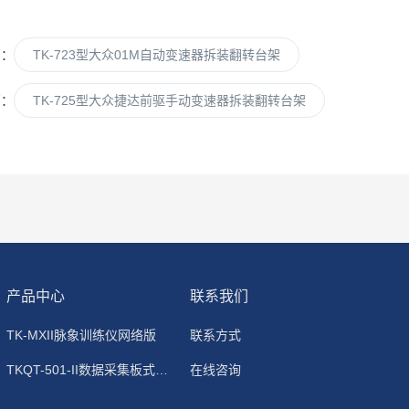
篇：
TK-723型大众01M自动变速器拆装翻转台架
篇：
TK-725型大众捷达前驱手动变速器拆装翻转台架
产品中心
联系我们
TK-MXII脉象训练仪网络版
联系方式
TKQT-501-II数据采集板式静电除尘器
在线咨询