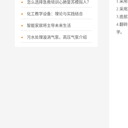
1.
采用
怎么选择急救培训心肺复苏模拟人？
2.
采用
化工教学设备：理论与实践结合
3.
底部
4.
翻转
智能家居将主导未来生活
学。
污水处理漩涡气泵，高压气泵介绍