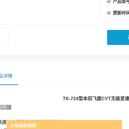
产品型
更新时
品详情
TK-724型本田飞度CVT无级
说明：
飞度CVT无级变速器拆装翻转台架
产品简介：