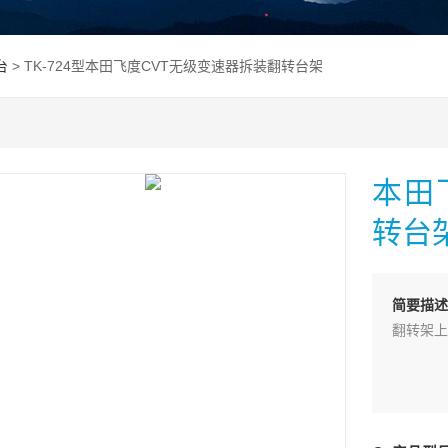
台
> TK-724型本田飞度CVT无级变速器拆装翻转台架
本田
转台
简要描
翻转架上