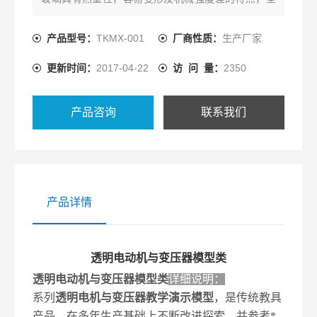
部实现了模具加工，一次成型。使整台模型透明直
观、玲珑精致、形象逼真，并且能够通电转动演示。
产品型号：
TKMX-001
厂商性质：
生产厂家
更新时间：
2017-04-22
访 问 量：
2350
产品咨询
联系我们
产品详情
透明电动机与变压器模型类
透明电动机与变压器模型类
详细说明：
系列
透明电机与变压器教学演示模型
，是传统教具
产品，在多年生产基础上不断改进探索，并参考*