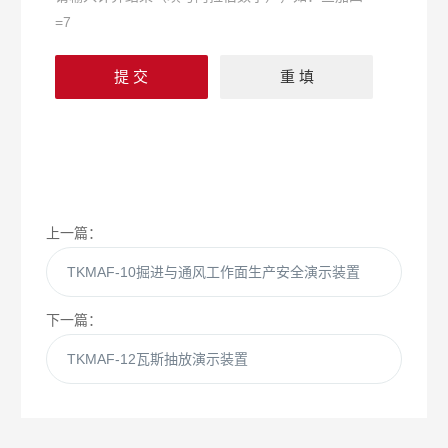
=7
上一篇：
TKMAF-10掘进与通风工作面生产安全演示装置
下一篇：
TKMAF-12瓦斯抽放演示装置