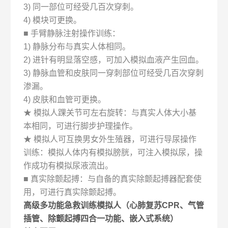
3) 同一部位可经受几百次穿刺。
4) 模块可更换。
■ 手臂静脉注射操作训练：
1) 静脉分布与真实人体相同。
2) 进针有明显落空感，可加入模拟血液产生回血。
3) 静脉血管和皮肤同一穿刺部位可经受几百次穿刺
渗漏。
4) 皮肤和血管可更换。
★ 模拟人踝关节可左右旋转：与真实人体大小基
本相同，可进行脚步护理操作。
★ 模拟人可互换男女外生殖器，可进行导尿操作
训练：模拟人体内有模拟膀胱，可注入模拟尿，操
作成功有模拟尿液流出。
■ 真实除颤起搏：与自备的真实除颤起搏器配套使
用，可进行真实除颤起搏。
高级多功能急救训练模拟人（心肺复苏CPR、气管
插管、除颤起搏四合一功能、嵌入式系统）