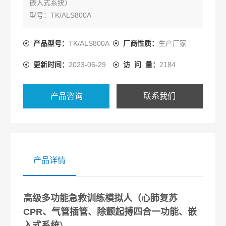
嵌入式系统）
型号：TK/ALS800A
执行标准：美国心脏学会（AHA）2010心肺复苏
（CPR）&心血管急救（ECC）指南标准
产品型号：
TK/ALS800A
厂商性质：
生产厂家
更新时间：
2023-06-29
访 问 量：
2184
产品咨询
联系我们
产品详情
高级多功能急救训练模拟人（心肺复苏
CPR、气管插管、除颤起搏四合一功能、嵌
入式系统
）