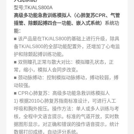
型号;TK
/ALS800A
高级多功能急救训练模拟人（心肺复苏CPR、气管
插管、除颤起搏四合一功能、嵌入式系统）
系统功
能：
■ 该产品是在TK/ALS800的基础上进行升级，除具
备TK/ALS800的全部功能配置外，还增加了心电监
护和除颤起搏训练功能。
■ 双侧瞳孔正常与散大对比：模拟瞳孔状态，正
常，缩小，模拟人会同步改变。
■ 颈动脉搏动：控制模拟动脉搏动，搏动较弱，搏
动较强。
■ CPR心肺复苏：高级多功能急救训练模拟人
1) 根据2010心肺复苏指南标准设计，可进行人工
呼吸和胸外按压。操作方法：单人或多人训练与考
核，全程中文语言提示。标准的气道开放，实时数
据图形显示，对正确和错误的操作语音提示，统计
数据打印成绩，自动评分系统。