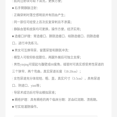
·
肌肉注射块可取下清洗，更换方便；
■ 右手臂静脉注射：
·
正确穿刺时落空感明显并有回血产生；
·
同一部位可经受上百次反复穿刺且不渗漏；
·
静脉血管和皮肤均可更换，操作方便，经济实用；
■ 造瘘口护理：胃造瘘口、膀胱造瘘口、结肠造瘘口、回肠造瘘
口，进行冲洗练习。
■ 男女可互换导尿、留置尿管和膀胱冲洗：
·
模型人可取仰卧屈膝位，两腿外展后可独立支撑；
·
男性yinjing可提起与腹壁成60度角，插管时可真实感受男性尿道的
三个狭窄、两个弯曲，真实尿道长度（18-20cm）；
·
女性尿道充分体现短、粗、直，真实尺寸（3-5cm），具有尿道
口、阴道口、yinti等；
·
导尿术成功后可导出模拟尿液；
■ 褥疮护理：具有褥疮的两个临床分期：淤血红润期、溃疡期。
■ 可实现灌肠操作
。