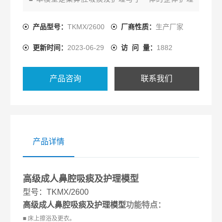
人，身高170cm，双眼可眨动，关节灵活，可实现多
种体位，满足操作需要。
产品型号：
TKMX/2600
厂商性质：
生产厂家
■ 解剖标志明显，可触及两rutou、肋骨、xiong骨及剑
更新时间：
2023-06-29
访 问 量：
1882
突，xiong部富有弹性，外皮可打开，能观察到真实大
小的肋骨。
产品咨询
联系我们
产品详情
高级成人鼻腔吸痰及护理模型
型号：TKMX/2600
高级成人鼻腔吸痰及护理模型
功能特点：
■ 床上擦浴及更衣。