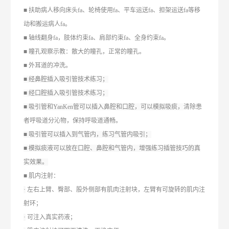
■ 扶助病人移向床头fa、轮椅使用fa、平车运送fa、担架运送fa等移
动和搬运病人fa。
■ 轴线翻身fa，肢体约束fa、肩部约束fa、全身约束fa。
■ 瞳孔观察示教：散大的瞳孔，正常的瞳孔。
■ 外耳道的冲洗。
■ 经鼻腔插入吸引管技术练习；
■ 经口腔插入吸引管技术练习；
■ 吸引管和YanKen管可以插入鼻腔和口腔，可以模拟吸痰，
清除患
者呼吸道分沁物，保持呼吸道通畅。
■ 吸引管可以插入到气管内，练习气管内吸引；
■ 模拟痰液可以放在口腔、鼻腔和气管内，增强练习插管技巧的真
实效果。
■ 肌内注射：
·
左右上臂、臀部、股外侧部有肌肉注射块，左臂有可旋转的肌内注
射环；
·
可注入真实药液；