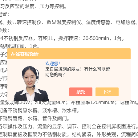
学习反应釜的温度、压力等控制。
配置：
器、数显转速控制仪、数显温度控制仪、温度传感器、电加热器
参数：
04不锈钢反应器，容积1L，搅拌转速：30-500r/min，1台。
不锈钢调压阀、1台。
子流量计LZB-25，测量范围：1.6-16m3/h、1台。
应器内温度显示仪宇电AI701。
欢迎您！
来自局域网的朋友！有什么可以帮
电AI518数字温度控制器，1台。
助您的吗？
搅拌速度传感器、1台。
数字转速测定仪、1台。
力表量程为1Mpa，1台。
量泵功率30W；zui大流量9L/h；冲程频率120/minute；吸程2m
、配备不锈钢原水槽、淡水槽、浓水槽。
、不锈钢管路、水箱、管件及阀门。
、各项操作及压力、流量的显示、调节、控制全在控制屏板面进行
、控制屏面板及框架为不锈钢材质，结构紧凑，外形美观，流程简