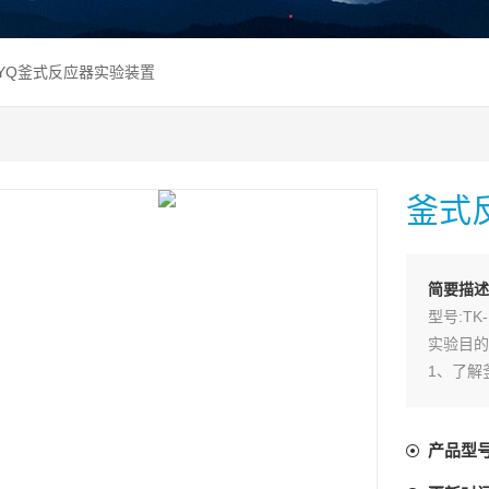
-FYQ釜式反应器实验装置
釜式
简要描述
型号:TK-
实验目的
1、了解
2、学习
3、学习
产品型