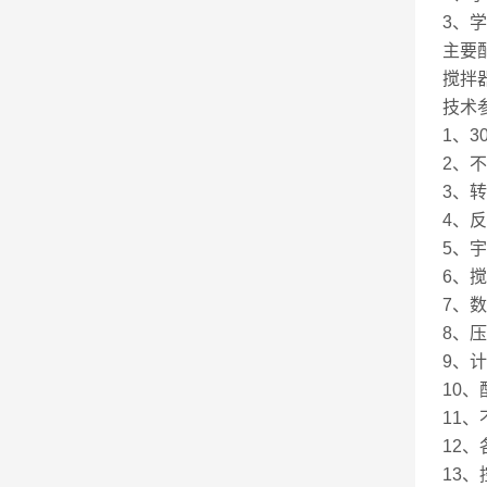
3、
主要
搅拌
技术
1、3
2、
3、转
4、反
5、宇
6、
7、
8、压
9、计
10
11
12
13