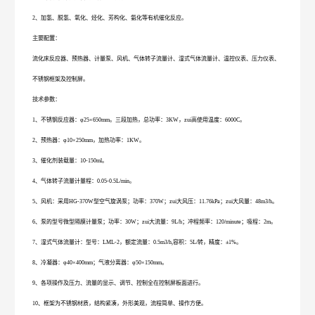
2、加氢、脱氢、氧化、烃化、芳构化、氨化等有机催化反应。
主要配置：
流化床反应器、预热器、计量泵、风机、气体转子流量计、湿式气体流量计、温控仪表、压力仪表、
不锈钢框架及控制屏。
技术参数：
1、不锈钢反应器：φ25×650mm。三段加热，总功率：3KW，zui高使用温度：6000C。
2、预热器：φ10×250mm，加热功率：1KW。
3、催化剂装载量：10-150ml。
4、气体转子流量计量程：0.05-0.5L/min。
5、风机：采用HG-370W型空气旋涡泵；功率：370W；zui大风压：11.76kPa；zui大风量：48m3/h。
6、泵的型号微型隔膜计量泵；功率：30W；zui大流量：9L/h；冲程频率：120/minute；吸程：2m。
7、湿式气体流量计：型号：LML-2，额定流量：0.5m3/h,容积：5L/转，精度：±1%。
8、冷凝器：φ40×400mm；气液分离器：φ50×150mm。
9、各项操作及压力、流量的显示、调节、控制全在控制屏板面进行。
10、框架为不锈钢材质，结构紧凑，外形美观，流程简单、操作方便。