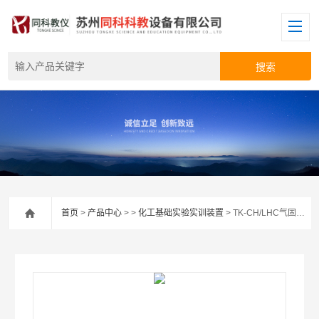
首页
>
产品中心
> >
化工基础实验实训装置
> TK-CH/LHC气固相流化床催化反应实验装置