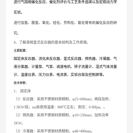
进行气固相催化反应、催化剂评价与工艺条件选择以及宏观动力学
实验。
进行加氢、脱氢、氧化、烃化、芳构化、氨化等有机催化反应的研
究。
4、
了解液相釜式反应器的基本结构及工作原理。
主要配置：
固定床反应器、流化床反应器、釜式反应器、预热器、冷凝器、气
液分离器、计量泵、气泵、调速电机、转子流量计、湿式气体流量
计、温度仪表、压力仪表、电流表、实验台架及控制屏等。
技术参数：
1、
固定床
（1）反应器：采用不锈钢材质精制，φ2
5
×600mm；
两
段加热：
1
.5
KW/段；zui高使用温度：
8
00℃左右； 耐压：0.6Mpa。。
（2）预热器：采用不锈钢材质精制，φ10×250mm；加热功率
1
KW。
（3）冷凝器：采用不锈钢材质精制，φ40×400mm。