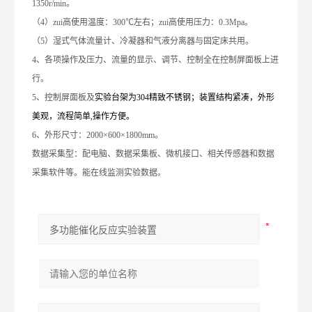
1350r/min。
（4）zui高使用温度：
3
00℃左右；zui高使用压力：0.
3
Mpa。
（5）湿式气体流量计、冷凝器和气液分离器与固定床共用。
4、各项操作及压力、流量的显示、调节、控制全在控制屏面板上进
行。
5、控制屏面板及
实验台架为304精致不锈钢；装置结构紧凑，外形
美观，流程简单,操作方便。
6、外形尺寸：2000×600×1800mm。
数据采集型：配电脑
、
数据采集板、
微机接口、
相关
传感器和数据
采集
软件
等
。能在线监测实验数据。