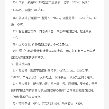
（5）气泵：采用HG-370型空气旋涡泵；功率：370W；风压：
3
11.76kPa；风量：48m
/h。
3
（6）玻璃转子流量计：型号：LZB-25，测量范围：1.6-16m
/h，介
质：空气。
（7）智能温控仪表、固态调压器、固态继电器控制，控温精度
+5℃。
（8）压力仪表:
Y-100型压力表，0～0.
25
Mpa。
（9） 湿式气体流量计和计量泵与固定床共用，并可利用固定床反
应器为流化床的进料预热。
3、釜式反应器
（1）反应釜：采用不锈钢材质精制，体积约1.2L。加热功率：
2.0
KW。由
电
加热炉、反应塔釜、搅拌装置，以及安全阀等组成。
（2）反应釜上，配有压力表、热电偶、气、液相阀、安全阀，便于
随时掌握釜内物质的化学反应的情况和调节釜内物质的成份比例，
并保证塔釜的安全运行。
（3）搅拌电机：型号：YTCJ-
15
-4/60，功率
15
W，转速：