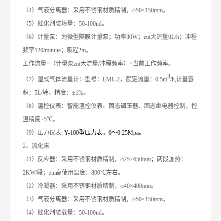
（4）气液分离器：采用不锈钢材质精制，φ50×150mm。
（5）催化剂装填量：
5
0-100ml。
（6）计量泵：为微型隔膜计量泵；功率30W；zui大流量9L/h；冲程
频率120/minute；吸程2m。
工作流量=（计量泵zui大流量/冲程频率）×当前工作频率。
3
（7）湿式气体流量计：型号：LML-2，额定流量：0.5m
/h,计量容
积：5L/转，精度：±1%。
（8）温控仪表：智能温控仪表、固态调压器、固态继电器控制，控
温精度+5℃。
（9）压力仪表:
Y-100型压力表，0～0.
25
Mpa。
2、流化床
（1）反应器：采用不锈钢材质精制，φ25×650mm；两段加热：
2
KW/段；zui高使用温度：
8
00℃左右。
（2）冷凝器：采用不锈钢材质精制，φ40×400mm。
（3）气液分离器：采用不锈钢材质精制，φ50×150mm。
（4）催化剂装载量：
5
0-100ml。