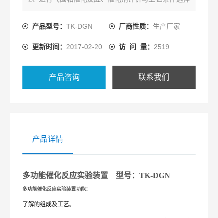
以及宏观动力学实验。
3、进行加氢、脱氢、氧化、烃化、芳构化、氨化等有
产品型号：
TK-DGN
厂商性质：
生产厂家
机催化反应的研究。
更新时间：
2017-02-20
访 问 量：
2519
4、了解液相釜式反应器的基本结构及工作原理。
产品咨询
联系我们
产品详情
多功能催化反应实验装置
型号：TK-DGN
多功能催化反应实验装置
功能：
了解
的组成及工艺。