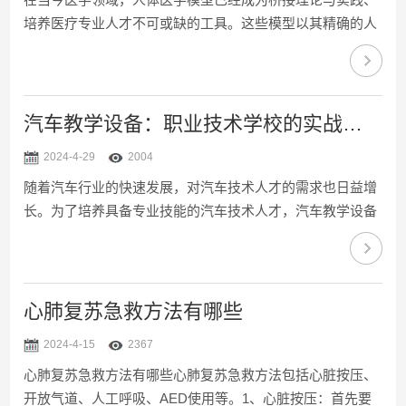
培养医疗专业人才不可或缺的工具。这些模型以其精确的人
体复制、高度的模拟功能，为医学教育和实践提供了宝贵的
资源，使得学习过程不仅更加高效，也更为安全。人体医学
模型基于对人体解剖和生理机能的深入研究。通过使用各种
材料，如塑料、橡胶或甚至更高级的合成材料，模型能够精
汽车教学设备：职业技术学校的实战利器
确地呈现出人体各部位的结构特点。高级模型还集成了电子
2024-4-29
2004
技术，能模拟人体的循环系统、神经系统的活动，甚至是器
随着汽车行业的快速发展，对汽车技术人才的需求也日益增
官的功能状态，为学生提供了一个近乎真实的操作环境。应
长。为了培养具备专业技能的汽车技术人才，汽车教学设备
用范围广泛是...
应运而生，成为培养汽车技能的重要工具。汽车教学设备是
一种模拟真实汽车运行环境和故障情况的设备，它可以帮助
学员更好地理解汽车的构造、原理和维修方法。这种设备通
常包括发动机模拟器、底盘模拟器、电气模拟器等，可以模
心肺复苏急救方法有哪些
拟各种汽车故障情况，让学员在实践中学习和掌握汽车维修
2024-4-15
2367
技能。使用教学设备时，学员需要按照说明书进行正确的操
心肺复苏急救方法有哪些心肺复苏急救方法包括心脏按压、
作步骤。首先，他们需要了解设备的基本构造和功能，然后
开放气道、人工呼吸、AED使用等。1、心脏按压：首先要
根据教学内容...