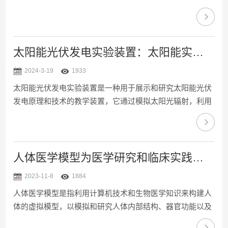
将被抢救者放置于平整的地面上，并呈仰卧位，之后双膝分
开跪在被抢救者的左侧，并将左掌掌根部位放置于被抢救者
的胸骨中下段，右手掌按压在左手背上，利用上身的力量向
下按压，按压深度要保证在5~6厘米。2、开放气道：将左手
太阳能光伏发电实验装置：太阳能实验教学的利器
放在被抢救者的前额，而右手则放在被抢救者的下颚沿，并
2024-3-19
1933
向上缓慢抬起，使被抢救者的头部后仰，双侧鼻孔朝不上；
太阳能光伏发电实验装置是一种用于展示和研究太阳能光伏
并将被抢救者的头部偏向一侧，观察其口腔内是否有异物。
发电原理和技术的教学装置，它通过模拟太阳光辐射，利用
3、人...
光伏电池将太阳能转换为电能，为学生和研究人员提供了一
个直观且具体的实验平台。这种实验装置不仅可以加深人们
对太阳能光伏发电技术的理解，还可以激发人们对清洁能源
的兴趣，为推动清洁能源技术的发展提供了宝贵的教育支
人体医学模型为医学研究和临床实践提供了重要的支持
持。太阳能光伏发电实验装置在教学实验中有着重要的应
2023-11-8
1884
用。学生通过光伏发电实验装置可以直观地观察到光伏电池
人体医学模型是指利用计算机技术和生物医学知识来构建人
在太阳光照射下产生电能的过程，加深对光伏发电原理和工
体的虚拟模型，以模拟和研究人体内部结构、器官功能以及
作机制的理解。通...
疾病发展等方面的科学工具。这种模型被广泛应用于医学研