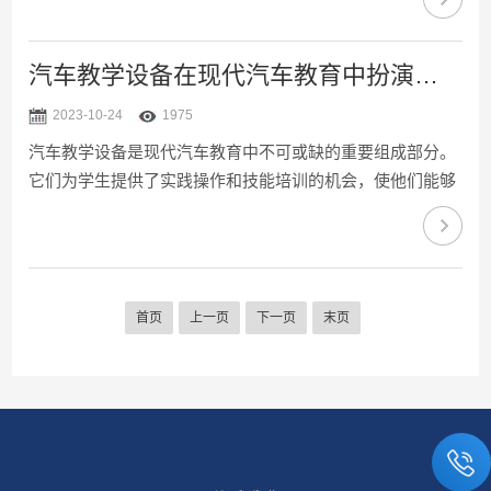
究、临床诊断、药物开发和手术规划等领域，为医学科学的
进步提供了重要的支持。人体医学模型的构建基于多学科的
合作，包括生物医学工程师、计算机科学家、医师和生物学
汽车教学设备在现代汽车教育中扮演着不可或缺的角色
家等。首先，通过对大量的解剖学数据、组织学图像、生理
2023-10-24
1975
参数以及病例资料进行收集和整理，建立起一个全面而准确
汽车教学设备是现代汽车教育中不可或缺的重要组成部分。
的人体数据库。然后，利用计算机图形学、数值计算和仿真
它们为学生提供了实践操作和技能培训的机会，使他们能够
技术，将这些...
熟练掌握汽车维修和驾驶的知识。随着汽车技术的不断发展
和汽车数量的快速增长，对于熟练的汽车维修和驾驶人员的
需求也越来越大。在这个背景下，汽车教学设备扮演着至关
重要的角色，帮助学生培养出色的专业技能。首先，汽车模
首页
上一页
下一页
末页
拟器是最常见的汽车教学设备之一。它们是基于计算机技术
开发的高度真实的虚拟驾驶环境。学生可以通过模拟器进行
各种驾驶场景的练习，如城市道路、高速公路、恶劣天气
等。这种模拟训...