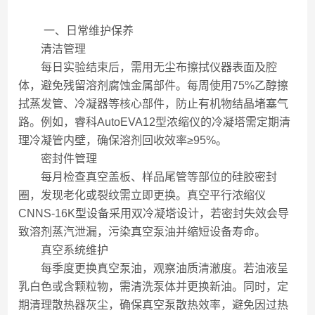
一、日常维护保养
清洁管理
每日实验结束后，需用无尘布擦拭仪器表面及腔
体，避免残留溶剂腐蚀金属部件。每周使用75%乙醇擦
拭蒸发管、冷凝器等核心部件，防止有机物结晶堵塞气
路。例如，睿科AutoEVA12型浓缩仪的冷凝塔需定期清
理冷凝管内壁，确保溶剂回收效率≥95%。
密封件管理
每月检查真空盖板、样品尾管等部位的硅胶密封
圈，发现老化或裂纹需立即更换。真空平行浓缩仪
CNNS-16K型设备采用双冷凝塔设计，若密封失效会导
致溶剂蒸汽泄漏，污染真空泵油并缩短设备寿命。
真空系统维护
每季度更换真空泵油，观察油质清澈度。若油液呈
乳白色或含颗粒物，需清洗泵体并更换新油。同时，定
期清理散热器灰尘，确保真空泵散热效率，避免因过热