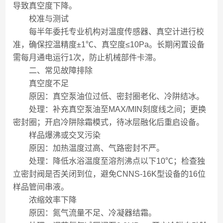
导致真空度下降。
校准与测试
每半年委托专业机构对温度传感器、真空计进行校
准，确保控温精度±1℃、真空度≤10Pa。长期闲置设备
需每月通电运行1次，防止机械部件卡滞。
二、常见故障排除
真空度不足
原因：真空泵油位过低、密封圈老化、冷阱结冰。
处理：补充真空泵油至MAX/MIN刻度线之间；更换
密封圈；开启冷阱除霜模式，待冰层融化后重启设备。
样品爆沸或交叉污染
原因：加热温度过高、气路密封不严。
处理：降低水浴温度至溶剂沸点以下10℃；检查独
立密封阀是否关闭到位，避免CNNS-16K型设备的16位
样品管间串液。
浓缩效率下降
原因：氮气流量不足、冷凝器结霜。