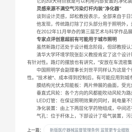
它的zui大特点就是可以利用内部安置的净化装
灵感来源不满空气污染灯杆内装“净化器”
谈到设计灵感，邱松教授表示，全部来自于日常
他发现，传统路灯除了灯头部分用于照明外，灯杆
在2012年11月举办的第三届艺术与科学作品展
专家点评创意超前有可能用于城市照明
虽然新路灯还处于设计概念阶段，但邱教授认为
清华大学环境学院张彭义教授肯定了这个设计理念
有针对性。路灯的摆放也有讲究，“安放在车流密集
中国照明学会副理事长刘世平同样认为这是个很
性。”技术被*、成本得到控制后，有可能应用到城
膜结构光伏太阳能板：两片伸展的曲面，受光
垂直式风轮：各个方向的风都能吹动风轮为路
LED灯管：在保证照明效果的同时，耗电量不
净化装置：由上下两层化学药物组成，中间还
气孔：位于杆体上，下部设计了吸气装置，污浊
上一篇：
新版医疗器械监督管理条例 监管更专业细致