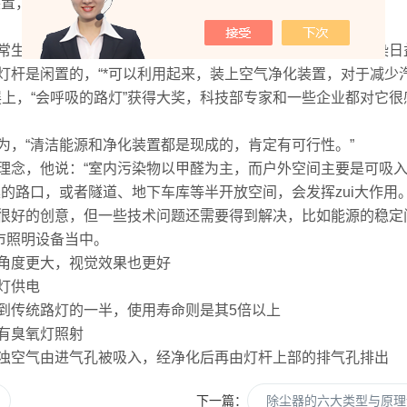
置，像植物一样进行“光合作用”，净化空气。
生活。曾设计过室内净化器的他，外出时感到北京空气污染日
是闲置的，“*可以利用起来，装上空气净化装置，对于减少汽
上，“会呼吸的路灯”获得大奖，科技部专家和一些企业都对它很
，“清洁能源和净化装置都是现成的，肯定有可行性。”
，他说：“室内污染物以甲醛为主，而户外空间主要是可吸入
的路口，或者隧道、地下车库等半开放空间，会发挥zui大作用。
好的创意，但一些技术问题还需要得到解决，比如能源的稳定问
市照明设备当中。
角度更大，视觉效果也更好
灯供电
到传统路灯的一半，使用寿命则是其5倍以上
有臭氧灯照射
空气由进气孔被吸入，经净化后再由灯杆上部的排气孔排出
下一篇：
除尘器的六大类型与原理