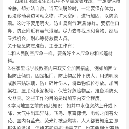
如果在地震发生过程中不幸被废墟埋压，一定要保持
冷静，想办法自救。当无法脱险时，一定要保存体力，
设法移动身边可动之物，扩大空间，进行加固，以防余
震。这时不要用明火，防止易燃气泄漏 爆炸。要捂住口
鼻，防止附近有毒气泄漏。尽力去寻找水和食物，然后
寻找机会，耐心等待救援人员。
关于应急防震准备，主要工作有：
1.和人民防空应急一样，要备好个人应急包和帐篷材
料。
2.在家里或学校教室内采取安全加固措施。例如加固立
柜防止倾倒，固定柜门，防止物品掉下伤人，用透明膜
或胶带贴玻璃，防止碎片伤人，将重物低位存放。加固
梁柱、屋顶和水泥板墙。保管好危险物品。准备消防灭
火器具。这些工作的目的是增加室内安全程度。
3.学习地震之前的预兆知识：如井中水位突然上升或下
降，大气中出现异味，飞鸟、家畜惊慌、电线之间有火
花、室内有蓝光、荧光灯被点燃等。人人都要知道立即
报告的途径。但绝不能预报“地震了!"，也不要相信“有地