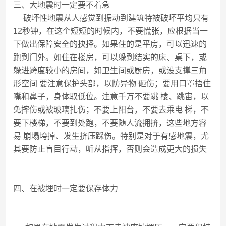
三、大地震时一定要不着急
破坏性地震从人感觉到振动到建筑特被破坏平均只有
12秒钟，在这个短短的时候内，不要慌张，应根据当一
下做出保障安全的抉择。如果住的是平房，可以迅速的
跑到门外。如住在楼房，可以躲到结实的床、桌下，或
躲进跨度较小的房间，如卫生间或厨房，或设支撑三角
形空间 要注意保护头部，以防异物 砸伤；要用口罩捂住
嘴和鼻子，身体取低位。注意千万不要跳 楼、跳宙，以
免摔伤或被玻璃扎伤；不要上阳台，不要去乘电 梯，不
要下楼梯，不要到处跑，不要随人流拥挤，这些地方容
易 崩塌垮掉、发生挤压踩伤。特别是对于有感地震，尤
其要防止盲目行动，听从指挥，否则会造成更大的损失
四、在被埋时一定要保存体力