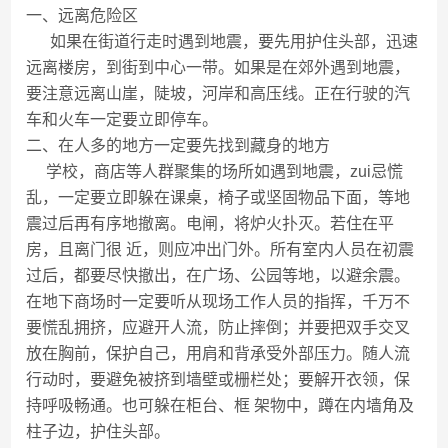
一、远离危险区
如果在街道行走时遇到地震，要先用护住头部，迅速
远离楼房，到街到中心一带。如果是在郊外遇到地震，
要注意远离山崖，陡坡，河岸和高压线。正在行驶的汽
车和火车一定要立即停车。
二、在人多的地方一定要先找到藏身的地方
学校，商店等人群聚集的场所如遇到地震，zui忌慌
乱，一定要立即躲在课桌，椅子或坚固物品下面，等地
震过后再有序地撤离。电闸，将炉火扑灭。若住在平
房，且离门很 近，则应冲出门外。所有室内人员在初震
过后，都要尽快撤出，在广场、公园等地，以避余震。
在地下商场时一定要听从现场工作人员的指挥，千万不
要慌乱拥挤，应避开人流，防止摔倒；并要把双手交叉
放在胸前，保护自己，用肩和背承受外部压力。随人流
行动时，要避免被挤到墙壁或栅栏处；要解开衣领，保
持呼吸畅通。也可躲在柜台、框 架物中，蹲在内墙角及
柱子边，护住头部。