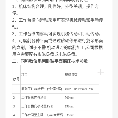
1、机床结构合理，刚性好，外型美观，操作方
便。
2、工作台横向运动采用可实现机械传动和手动传
动。
3、工作台纵向移动可实现机械传动和手动传动。
4、可磨削各种平面或通过砂轮修形进行复杂形面
的磨削，适于不需 机动进刀的磨削加工,公司根据
用户需要配有永磁吸盘或电磁吸盘。
二、
同科教仪
系列卧轴平面磨床
技术参数：
+
项目
规格参数
序号
1
磨削工件zui大尺寸(长*宽*高)
460*190*195mmTYK
2
工作台纵向移动量
500mm
3
工作台横向移动量TYK
190mm
4
工作台面至主轴中心zui大距离
335mm