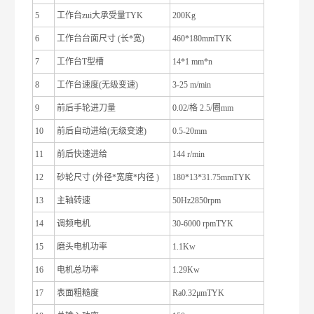
5
工作台zui大承受量TYK
200Kg
6
工作台台面尺寸 (长*宽)
460*180mmTYK
7
工作台T型槽
14*1 mm*n
8
工作台速度(无级变速)
3-25 m/min
9
前后手轮进刀量
0.02/格 2.5/圈mm
10
前后自动进给(无级变速)
0.5-20mm
11
前后快速进给
144 r/min
12
砂轮尺寸 (外径*宽度*内径 )
180*13*31.75mmTYK
13
主轴转速
50Hz2850rpm
14
调频电机
30-6000 rpmTYK
15
磨头电机功率
1.1Kw
16
电机总功率
1.29Kw
17
表面粗糙度
Ra0.32μmTYK