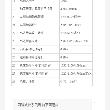
18
总输入功率
150w
19
加工表面对基面的平行度
300:0.005mm
20
X-进给器输出转速
TYK 0-225转/分
21
X-进给器尺寸
280*130*120mm
22
Y-进给器输出转速
TYK0-120转/分
23
Y-进给器尺寸
280×130*1 20mmTYK
24
前后自动运动电机
0.2Kw
25
左右自动给进电机
0.2Kw
26
机床外形尺寸(长*宽*高)
1550*1150*1590mm
27
包装箱尺寸(长*宽*高)
1020*1150*1760mmTYK
28
毛重、净重
O.77、 0.67T