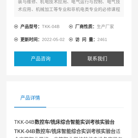
装与维修、机电技术应用、电气运行与控制、电气技
术应用、机械加工等专业和非机电类专业的必修课程
模块《数控设备维修》、《数控加工技术》或选修课
程模块、《机床电路维修》的教学与实训。
产品型号：
TKK-04B
厂商性质：
生产厂家
更新时间：
2022-05-02
访 问 量：
2461
产品咨询
联系我们
产品详情
TKK-04B
数控车/铣床综合智能实训考核实验台
TKK-04B数控车/铣床智能综合实训考核实验台
适