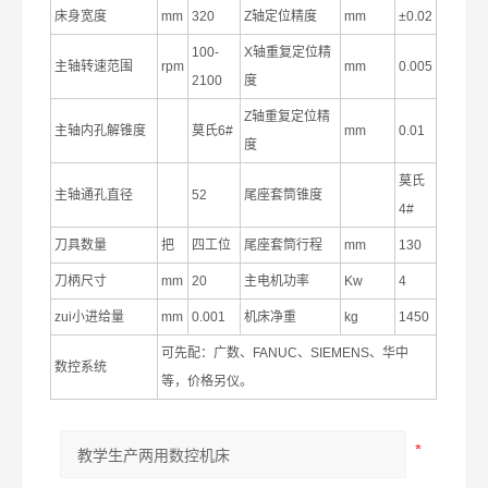
床身宽度
mm
320
Z轴定位精度
mm
±0.02
100-
X轴重复定位精
主轴转速范围
rpm
mm
0.005
2100
度
Z轴重复定位精
主轴内孔解锥度
莫氏6#
mm
0.01
度
莫氏
主轴通孔直径
52
尾座套筒锥度
4#
刀具数量
把
四工位
尾座套筒行程
mm
130
刀柄尺寸
mm
20
主电机功率
Kw
4
zui小进给量
mm
0.001
机床净重
kg
1450
可先配：广数、FANUC、SIEMENS、华中
数控系统
等，价格另仪。