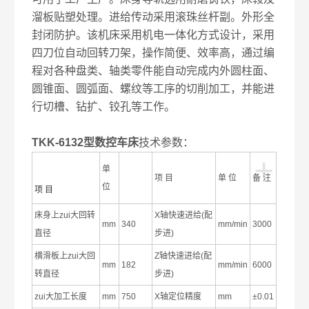
溜板贴塑处理。进给传动采用滚珠丝杆副。外形全
封闭防护。该机床采用机电一体化方式设计，采用
四刀位自动回转刀架，操作简便、效率高，通过编
程对各种盘类、轴类零件能自动完成内外圆柱面、
圆锥面、圆弧面、螺纹等工序的切削加工，并能进
行切槽、钻扩、铰孔等工作。
TKK-6132型数控车床
技术参数：
+
单
项 目
单 位
备 注
位
项 目
床身上zui大回转
X轴快速进给(配
mm
340
mm/min
3000
直径
步进)
横滑板上zui大回
Z轴快速进给(配
mm
182
mm/min
6000
转直径
步进)
zui大加工长度
mm
750
X轴定位精度
mm
±0.01