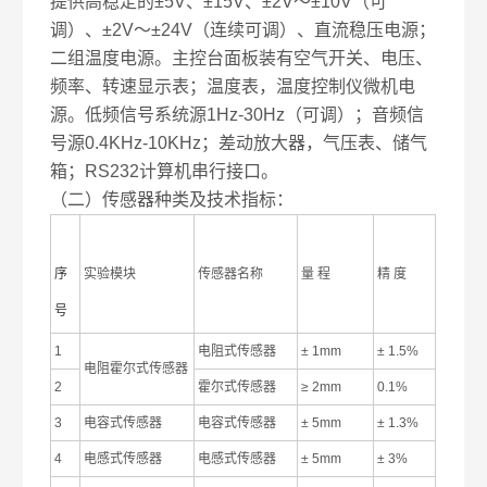
提供高稳定的±5V、±15V、±2V～±10V（可
调）、±2V～±24V（连续可调）、直流稳压电源；
二组温度电源。主控台面板装有空气开关、电压、
频率、转速显示表；温度表，温度控制仪微机电
源。低频信号系统源1Hz-30Hz（可调）；音频信
号源0.4KHz-10KHz；差动放大器，气压表、储气
箱；RS232计算机串行接口。
（二）传感器种类及技术指标：
序
实验模块
传感器名称
量 程
精 度
号
1
电阻式传感器
± 1mm
± 1.5%
电阻霍尔式传感器
2
霍尔式传感器
≥ 2mm
0.1%
3
电容式传感器
电容式传感器
± 5mm
± 1.3%
4
电感式传感器
电感式传感器
± 5mm
± 3%