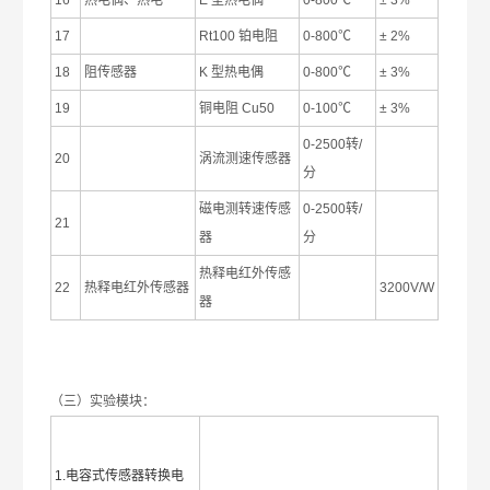
16
热电偶、热电
E 型热电偶
0-800℃
± 3%
17
Rt100 铂电阻
0-800℃
± 2%
18
阻传感器
K 型热电偶
0-800℃
± 3%
19
铜电阻 Cu50
0-100℃
± 3%
0-2500转/
20
涡流测速传感器
分
磁电测转速传感
0-2500转/
21
器
分
热释电红外传感
22
热释电红外传感器
3200V/W
器
（三）实验模块：
1.电容式传感器转换电