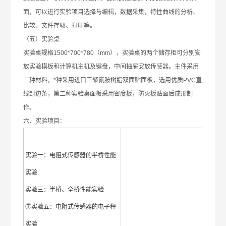
面，可以进行实验项目选择与编辑，数据采集，特性曲线的分析、
比较、文件存取、打印等。
（五）实验桌
实验桌规格1500*700*780（mm），实验桌的两个储存柜可分别安
放实验模板和计算机主机及键盘，中间抽屉安放传感器。主件采用
二种材料，*种采用进口三聚氰胺树脂双面贴面板，选用优质PVC直
线封边条，第二种实验桌面板采用密度板，防火板贴面后成形制
作。
六、实验项目：
实验一：电阻式传感器的半桥性能
实验
实验三：半桥、全桥性能实验
㊣实验五：电阻式传感器的电子秤
实验