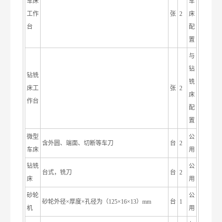
车床
车
工作
张
2
床
台
配
置
与
钻
钻铣
铣
床工
张
2
床
作台
配
置
微型
公
含外圆、端面、切断等车刀
台
2
车床
用
钻铣
公
台式，铣刀
台
2
床
用
砂轮
公
砂轮外径×厚度×孔径为（125×16×13）mm
台
1
机
用