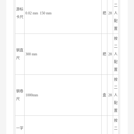
二
游标
0.02 mm 150 mm
把
28
人
卡尺
配
置
按
二
钢直
300 mm
把
28
人
尺
配
置
按
二
钢卷
1000mm
盒
28
人
尺
配
置
按
一字
二