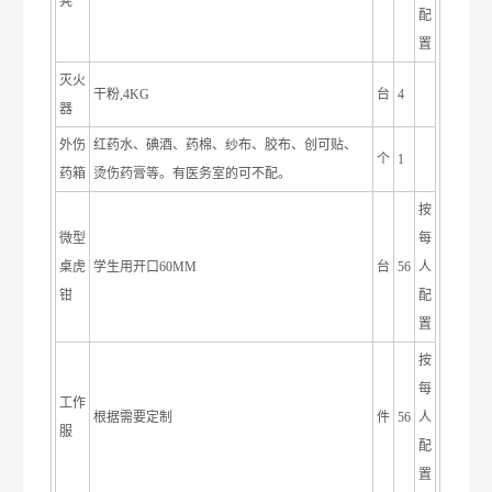
凳
配
置
灭火
干粉,4KG
台
4
器
外伤
红药水、碘酒、药棉、纱布、胶布、创可贴、
个
1
药箱
烫伤药膏等。有医务室的可不配。
按
微型
每
桌虎
学生用开口60MM
台
56
人
钳
配
置
按
每
工作
根据需要定制
件
56
人
服
配
置