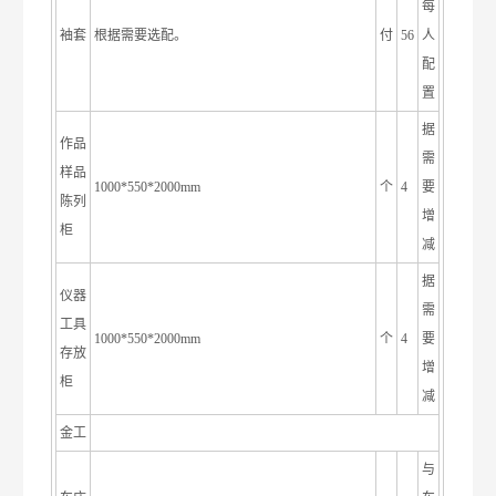
每
袖套
根据需要选配。
付
56
人
配
置
据
作品
需
样品
1000*550*2000mm
个
4
要
陈列
增
柜
减
据
仪器
需
工具
1000*550*2000mm
个
4
要
存放
增
柜
减
金工
与