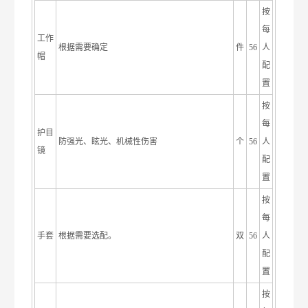
按
每
工作
根据需要确定
件
56
人
帽
配
置
按
每
护目
防强光、眩光、机械性伤害
个
56
人
镜
配
置
按
每
手套
根据需要选配。
双
56
人
配
置
按