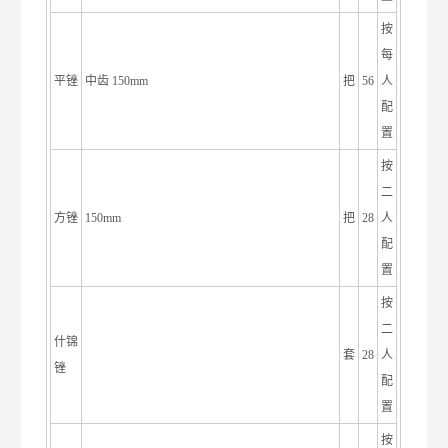
按
每
平锉
中齿 150mm
把
56
人
配
置
按
二
方锉
150mm
把
28
人
配
置
按
二
什锦
套
28
人
锉
配
置
按