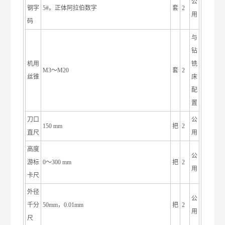
公
钢字
5#。正体阿拉伯数字
套
2
用
码
与
钻
机用
铣
M3～M20
套
2
丝锥
床
配
置
刀口
公
150 mm
把
2
直尺
用
高度
公
游标
0～300 mm
把
2
用
卡尺
外径
公
千分
50mm，0.01mm
把
2
用
尺