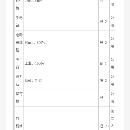
砂带
250×300mm
台
1
用
机
手电
公
把
2
钻
用
电动
公
曲线
80mm，850W
把
2
用
锯
吸尘
公
工业，1000w
台
1
器
用
磨刀
公
细砂、粗纱
块
2
石
用
铆钉
公
把
1
枪
用
按
竹弓
二
钢丝
把
28
人