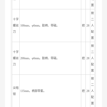
置
按
十字
二
螺丝
100mm，φ6mm。胶柄、带磁。
把
28
人
刀
配
置
按
十字
二
螺丝
200mm，φ6mm。胶柄、带磁。
把
28
人
刀
配
置
按
二
尖咀
135mm，柄部带套。
把
28
人
钳
配
置