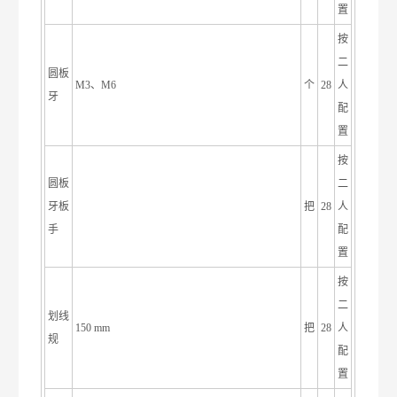
置
按
二
圆板
M3、M6
个
28
人
牙
配
置
按
圆板
二
牙板
把
28
人
手
配
置
按
二
划线
150 mm
把
28
人
规
配
置