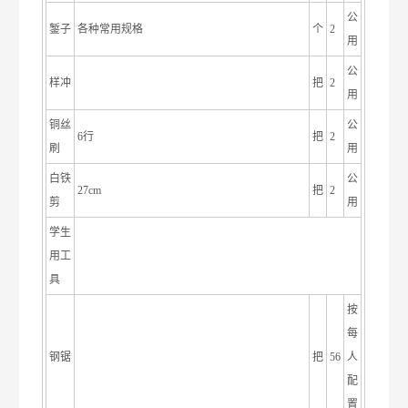
公
錾子
各种常用规格
个
2
用
公
样冲
把
2
用
铜丝
公
6行
把
2
刷
用
白铁
公
27cm
把
2
剪
用
学生
用工
具
按
每
钢锯
把
56
人
配
置