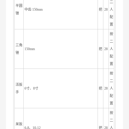
二
半圆
中齿 150mm
把
28
人
锉
配
置
按
二
三角
150mm
把
28
人
锉
配
置
按
二
活扳
6寸、8寸
把
28
人
手
配
置
按
二
呆扳
6-8、10-12
把
28
人