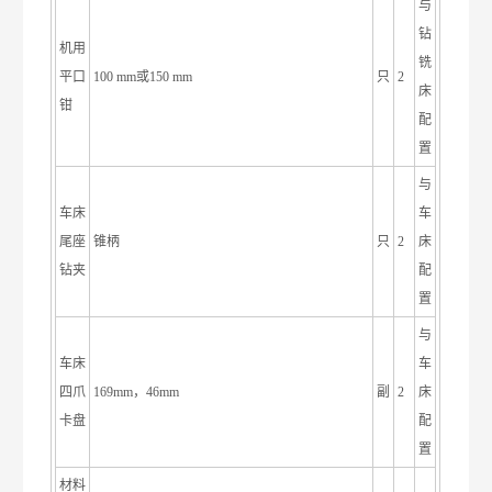
与
钻
机用
铣
平口
100 mm或150 mm
只
2
床
钳
配
置
与
车床
车
尾座
锥柄
只
2
床
钻夹
配
置
与
车床
车
四爪
169mm，46mm
副
2
床
卡盘
配
置
材料