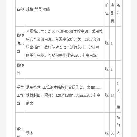
单
考
备
名称
规格 型号 功能
位
配
注
置
※规格尺寸：2400×750×850H主控电源：采用教
教师
学安全交流电源，带漏电保护开关，220V交流
演示
张
1
输出插座。教师能对实验室进行总控，分控每
台
组学生电源。可以为学生提供220V市电电源
教师
张
1
椅
4
学生
通用技术4工位钢木结构综合操作台，桌面1mm
人
工作
铁板封面，规格：1200*1200*700mm220V市电
张
14
一
台
到桌
组
按
每
学生
钢木
张
56
人