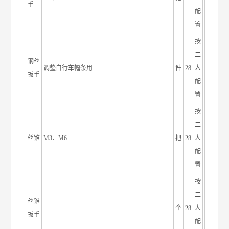
手
配
置
按
二
钢丝
调整自行车幅条用
件
28
人
扳手
配
置
按
二
丝锥
M3、M6
把
28
人
配
置
按
二
丝锥
个
28
人
扳手
配