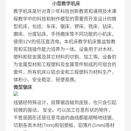
小型教学机床
教学机床是针对青少年科技创新教育和通用技术课
程教学中的科技和制作模型的需要而开发设计的微
型机床，包括：车床、锯床、锣床、铣床、钻床、
磨床、分度钻床、手持磨床等不同功能的小机床，
使用12V的低压直流电。本机床教学机床集益智教
育和实践操作能力培养为一体。设备用于对木材、
塑料和软金属及其它材料的切割、加工等。设备的
为金属型材和工程塑料及金属零件制成的可组合的
套件，所有机床以铝合金和工程塑料为材料生产，
体积小、安全稳定、轻便易携。
微型锯床
线锯经特殊设计，就算锯齿碰到皮肤，也只会引起
轻微的振动， 安全。可以加工任意形状的物件，
不管是圆形还是任意弯曲的曲线都能顺畅地线锯，
切割各类木材(7mm)和铝塑板、铝簿片(1mm)等材