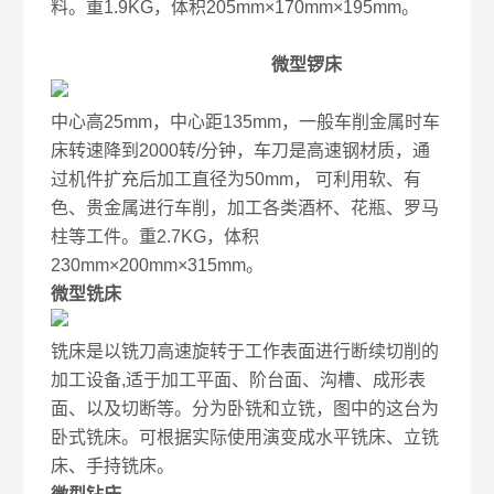
料。重1.9KG，体积205mm×170mm×195mm。
微型锣床
中心高25mm，中心距135mm，一般车削金属时车
床转速降到2000转/分钟，车刀是高速钢材质，通
过机件扩充后加工直径为50mm， 可利用软、有
色、贵金属进行车削，加工各类酒杯、花瓶、罗马
柱等工件。重2.7KG，体积
230mm×200mm×315mm。
微型铣床
铣床是以铣刀高速旋转于工作表面进行断续切削的
加工设备,适于加工平面、阶台面、沟槽、成形表
面、以及切断等。分为卧铣和立铣，图中的这台为
卧式铣床。可根据实际使用演变成水平铣床、立铣
床、手持铣床。