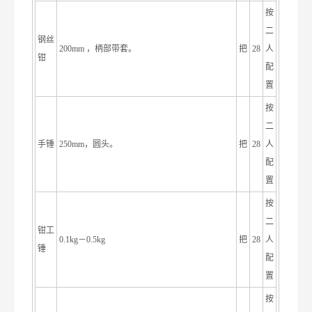
按
二
钢丝
200mm ，柄部带套。
把
28
人
钳
配
置
按
二
手锤
250mm，圆头。
把
28
人
配
置
按
二
钳工
0.1kg－0.5kg
把
28
人
锤
配
置
按