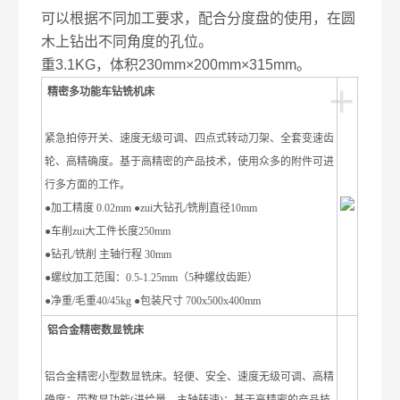
可以根据不同加工要求，配合分度盘的使用，在圆
木上钻出不同角度的孔位。
重3.1KG，体积230mm×200mm×315mm。
+
精密多功能车钻铣机床
紧急拍停开关、速度无级可调、四点式转动刀架、全套变速齿
轮、高精确度。基于高精密的产品技术，使用众多的附件可进
行多方面的工作。
●加工精度 0.02mm ●zui大钻孔/铣削直径10mm
●车削zui大工件长度250mm
●钻孔/铣削 主轴行程 30mm
●螺纹加工范围：0.5-1.25mm（5种螺纹齿距）
●净重/毛重40/45kg ●包装尺寸 700x500x400mm
铝合金精密数显铣床
铝合金精密小型数显铣床。轻便、安全、速度无级可调、高精