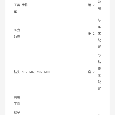
公
工具
手推
辆
2
用
车
与
车
压力
把
2
床
油壶
配
置
与
钻
铣
钻头
M3、M6、M8、M10
套
2
床
配
置
共用
工具
数字