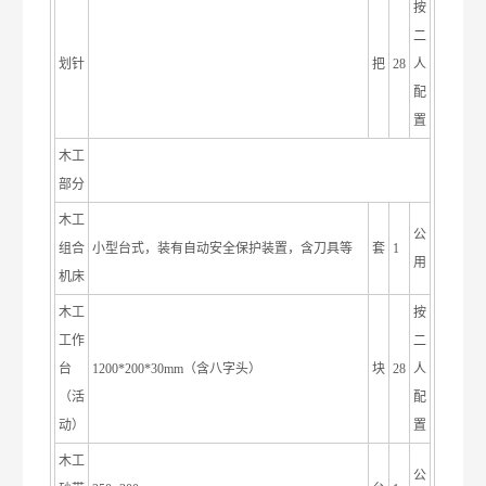
按
二
划针
把
28
人
配
置
木工
部分
木工
公
组合
小型台式，装有自动安全保护装置，含刀具等
套
1
用
机床
木工
按
工作
二
台
1200*200*30mm（含八字头）
块
28
人
（活
配
动）
置
木工
公