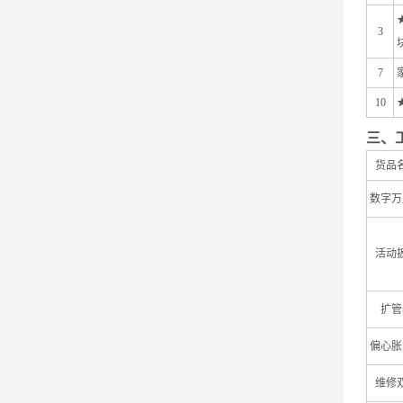
3
7
10
三、
货品
数字万
活动
扩管
偏心胀
维修