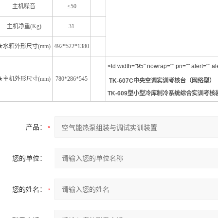
主机噪音
≤50
主机净重(Kg)
31
★水箱外形尺寸(mm)
492*522*1380
<td width="95" nowrap="" pn="" alert="" ale
★主机外形尺寸(mm)
780*286*545
TK-607C中央空调实训考核台（网络型）
TK-609型小型冷库制冷系统综合实训考核
产品：
您的单位：
您的姓名：