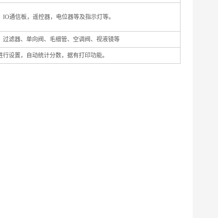
IO通信板，遥控器，电位器等及指示灯等。
、过滤器、单向阀、毛细管、空调阀、视液镜等
进行设置，自动统计分数，据有打印功能。