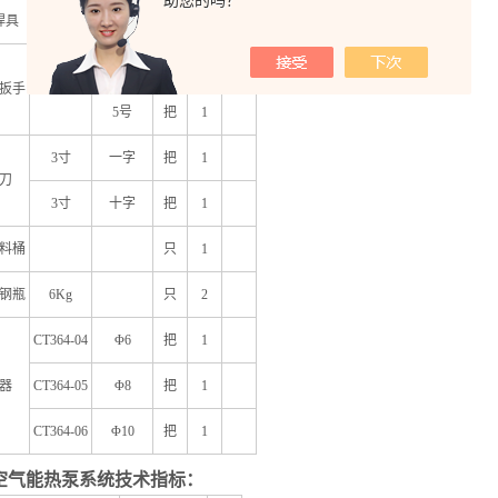
助您的吗？
焊具
套
1
4
号
把
1
扳手
5
号
把
1
3
寸
一字
把
1
刀
3
寸
十字
把
1
料桶
只
1
钢瓶
6Kg
只
2
CT364-04
Φ6
把
1
器
CT364-05
Φ8
把
1
CT364-06
Φ10
把
1
空气能热泵系统技术指标：