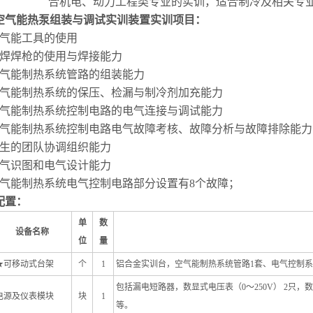
合机电、动力工程类专业的实训，适合制冷及相关专
空气能热泵组装与调试实训装置
实训项目：
气能工具的使用
焊焊枪的使用与焊接能力
气能制热
系统管路的组装能力
气能制热系统的保压、检漏与制冷剂加充能力
气能制热系统控制电路的电气连接与调试能力
气能制热系统控制电路电气故障考核、故障分析与故障排除能力
生的团队协调组织能力
气识图和电气设计能力
气能制热
系统电气控制电路部分设置有8个故障；
配置：
单
数
设备名称
位
量
★
可移动式台架
个
1
铝合金实训台，空气能制热系统管路1套、电气控制系统1套
包括漏电短路器，数显式电压表（0～250V） 2只，
电源及仪表模块
块
1
等。