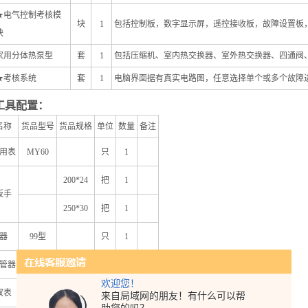
★
电气控制考核模
块
1
包括控制板，数字显示屏，遥控接收板，故障设置板，
块
家用分体热泵型
套
1
包括压缩机、室内热交换器、室外热交换器、四通阀
★
考核系统
套
1
电脑界面据有真实电路图，任意选择单个或多个故障
工具配置：
名称
货品型号
货品规格
单位
数量
备注
用表
MY60
只
1
200*24
把
1
扳手
250*30
把
1
器
99
型
只
1
管器
808
型
只
1
欢迎您！
双表
CT-536
套
1
来自局域网的朋友！有什么可以帮