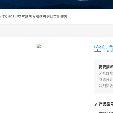
> TK-608型空气能热泵组装与调试实训装置
空气
简要描述
热水器水
管路设计
冷剂回收
力工程类
鉴定及考
产品型