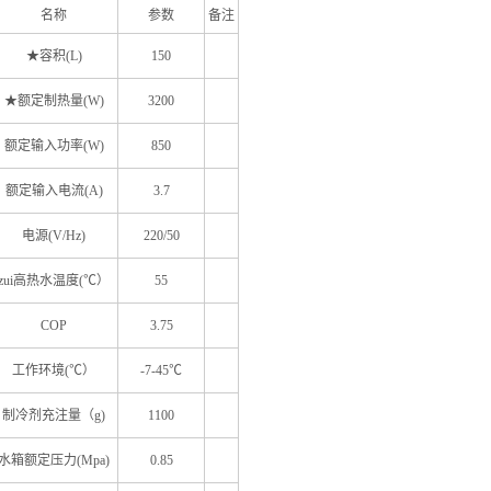
名称
参数
备注
★容积(L)
150
★额定制热量(W)
3200
额定输入功率(W)
850
额定输入电流(A)
3.7
电源(V/Hz)
220/50
zui高热水温度(℃）
55
COP
3.75
工作环境(℃）
-7-45
℃
制冷剂充注量（g)
1100
水箱额定压力(Mpa)
0.85