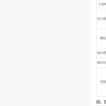
小型
内六角
螺丝
接水塑
制冷剂
弯管
四、