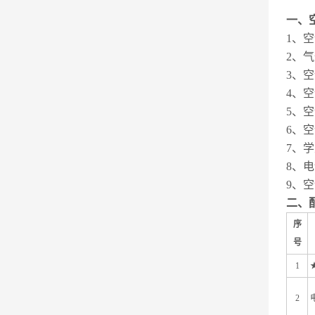
一、
1
、空
2
、气
3
、空
4
、空
5
、空
6
、空
7
、学
8
、电
9
、空
二、
序
号
1
2