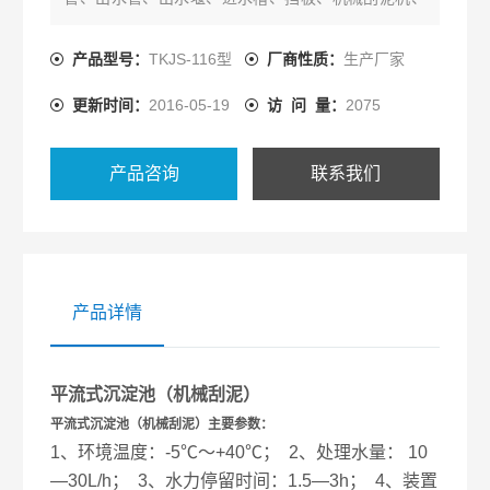
浮渣槽、泥斗、排泥管组成。装置有：1、配水箱1
只； 2、调速电动机及调速器1套； 3、防腐蚀进水泵
产品型号：
TKJS-116型
厂商性质：
生产厂家
1台； 4、液体流量计1只； 5、金属电控制箱1只、漏
更新时间：
2016-05-19
访 问 量：
2075
电保护开关1套、按钮开关2只、电源线； 6、连接管
道和阀门； 7、带移动轮不锈钢支架等组成
产品咨询
联系我们
产品详情
平流式沉淀池（机械刮泥）
平流式沉淀池（机械刮泥）主要参数：
1、环境温度：-5℃～+40℃； 2、处理水量： 10
—30L/h； 3、水力停留时间：1.5—3h； 4、装置