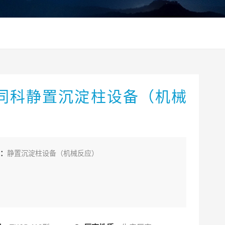
）
同科静置沉淀柱设备（机械
）
：
静置沉淀柱设备（机械反应）