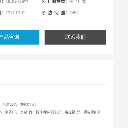
号：
TKJS-118型
厂商性质：
生产厂家
间：
2017-05-02
访 问 量：
2454
产品咨询
联系我们
)、
电源
220V
功率
370W
、
VC水箱1只、水泵1台、铜
球
阀取样口5只、电控箱1只、漏电保护开