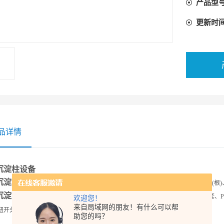
产品型
更新时
品详情
沉淀柱设备
沉淀柱设备
主要参数：
装置
外形尺寸
：600 mm×500 mm×2300 mm 、数量：1组 (根
沉淀柱设备
配置：
有机玻璃
沉淀柱1套
Ø150mm×2000mm
、柱内不锈钢搅拌器1套、P
欢迎您！
来自局域网的朋友！有什么可以帮
钮开关、连接管道
和球阀
、不锈钢支架等组成
助您的吗？