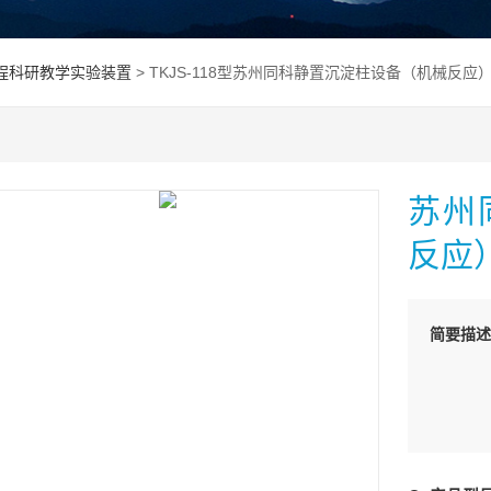
程科研教学实验装置
> TKJS-118型苏州同科静置沉淀柱设备（机械反应
苏州
反应
简要描述