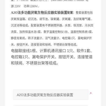
量：5～10L/h、装置外形尺寸： 2400 mm×500 mm×1700mm 电
源 220V 功率1200W、
A
2
O法多功能厌氧生物反应器实验装置
配置：
整套装置包括
厌氧恒温箱、初沉池、调节池、缺氧罐、厌氧罐、及好氧曝气罐、
沉淀池等组成。配套装置有不锈钢搅拌器、水泵、恒流泵、污水回
流泵、
加热恒温水浴
1
套、数字温度控制仪
1
台、
温度控制系统1
套
、
静音充氧机、转子流量计、
沼气
流量计、电控箱1只、漏电保护开
关、按钮开关、连接管道和球阀、不锈钢台架等组成。
电脑联接线1根、计算机通讯接口 1只、软件1套、
电控箱1只、漏电保护开关、按钮开关、连接管道
和球阀、不锈钢台架等组成。