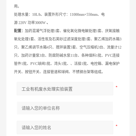
用。
处理水量：10L/h、装置外形尺寸：11000mm×550mm、电
源 220V 功率3000W
、
配置：
加药混凝气浮处理1套、催化氧化微电解处理1套、厌氧接触
氧化处理1套、活性炭及石英砂过滤深度处理1套、聚乙烯加药水箱3
只、聚乙烯调节水箱4只、
搅拌装置5套、空气压缩机3台、流量计12
只、
加药计量泵3台、
防腐防碱
水泵11台、各种填料1批、
PVC连接
管件1批、PVC球阀1批、湾头1批、、活接1批、
电控箱、漏电保护
开关、按钮开关、连接管道和球阀、不锈钢台架等组成。