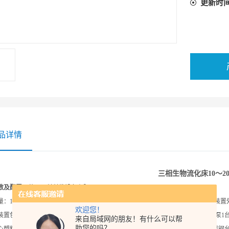
更新时
品详情
三相生物流化床
10～20
数及配置：
苏州同科科教设备有限公司
：10～20L/h、床内污水停留时间：4～8h、沉淀池污水停留时间：1.85～3.7h、装置外形尺寸
欢迎您！
装置包括三相生物流化床（内有导流管）1套，竖流式沉淀池1套、配水箱1只、水泵1
来自局域网的朋友！有什么可以帮
助您的吗？