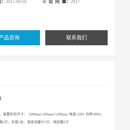
间：
2017-05-01
访 问 量：
2617
产品咨询
联系我们
盘
、装置外形尺寸：
120
0mm
×45
0mm
×
1
3
00mm
电源
220V 功率
3
00W
、
箱
1
只、水泵
1
台、液体流量计
1
只、电控箱
1只