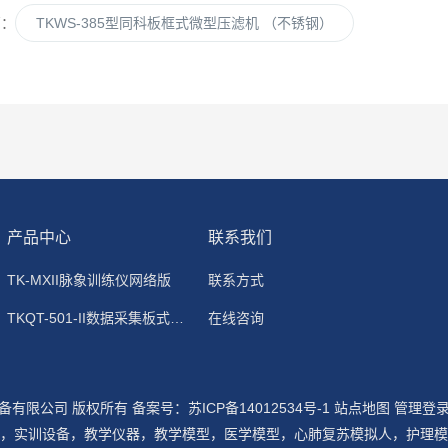
篇：
TKWS-385型同科板框式微型压滤机 （不锈钢）
产品中心
联系我们
TK-MXII脉象训练仪网络版
联系方式
TKQT-501-II数据采集板式静电除尘器
在线咨询
设备有限公司 版权所有
备案号：苏ICP备14012534号-1
站点地图
管理登
，实训设备，教学仪器，教学模型，医学模型，心肺复苏模拟人，护理模