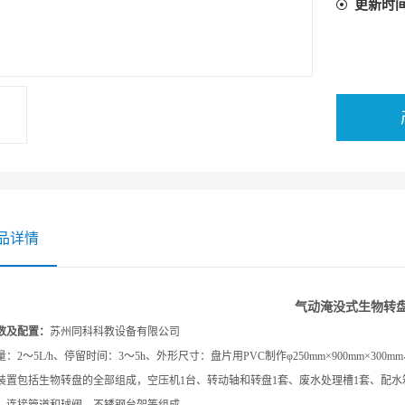
更新时
品详情
气动淹没式生物转
数及配置：
苏州同科科教设备有限公司
量：2～5
L/h、
停留时间：
3
～
5h
、外形尺寸：盘片用
PVC
制作φ25
0mm
×
9
0
0mm
×30
0mm
装置包括生物转盘的全部组成，空压机
1
台、转动轴和转盘
1
套、废水处理槽
1
套、配水