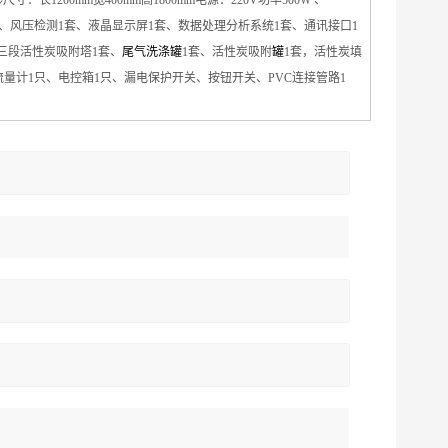
寸：长1200mm宽400mm高1800mm电源：220V功率500W 、
、
风压检测
1套、
液晶显示屏
1套、
数据处理分析系统
1套
、通讯接口
1
三段活性炭
吸附塔
1
套、
尾气洗涤罐
1
套、活性炭
吸附
罐
1
套，活性炭填
流量计1只、
电控箱
1只、漏电保护开关、按钮开关
、PVC连接管路1