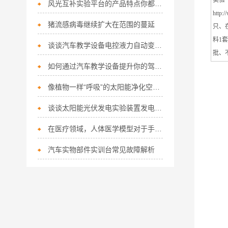
实验气
风光互补实验平台的产品特点你都知道吗？
http:
猪流感病毒继续扩大在范围的蔓延
只
、
料1
谈谈汽车教学设备电控液力自动变速器的优点
批、
如何通过汽车教学设备提升你的驾驶技能？
像植物一样“呼吸”的太阳能净化空气路灯
谈谈太阳能光伏发电实验装置发电的原理和工作方式
在医疗领域，人体医学模型对于手术计划和训练也起着重要的作用
汽车实物部件实训台常见故障解析