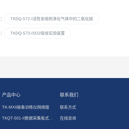
篇：
TKDQ-572-I活性炭吸附净化气体中的二氧化硫
篇：
TKDQ-573-ISO2吸收实验装置
产品中心
联系我们
TK-MXII脉象训练仪网络版
联系方式
TKQT-501-II数据采集板式静电除尘器
在线咨询