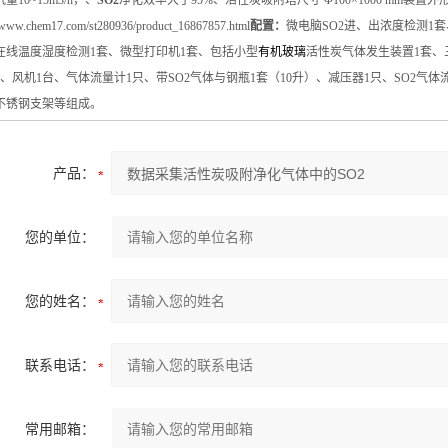
量10
~
15
m
3
/h
，
、
SO2
净化效率大于
95%
、活性炭吸附塔尺寸
Φ
1
0
0
×
1
0
00 mm
装置外形尺
//www.chem17.com/st280936/product_16867857.html
配置：
微电脑SO2进、出浓度检测
1套
在线温度湿度检测
1套、
微型打印机1套
、
包括小型
有机玻璃
活性炭气体发生装置
1
套、
套、风机1台、气体
流量计1只、
带
SO2
气体与钢瓶
1
套（10升）、减压器1只、
SO2
气体
不锈钢支架等组成。
产品：
您的单位：
您的姓名：
联系电话：
常用邮箱：