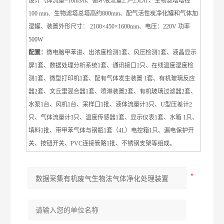
设计气体流量=10m
3
/h、循环液流量2.5~25L/h
、生物滤塔塔径
100 mm、生物滤塔总塔高约800mm、配气活性炭净化罐和气体加
湿罐
、装置
外形
尺寸
： 21
00
×45
0
×16
00mm
、
电压
：
220V 功率
500W
配置：
微电脑
甲苯
进、出浓度检测
1套、
风压检测
1套、
液晶显示
屏
1套、
数据处理分析系统
1套
、通讯接口
1
只
、
在线温度湿度检
测
1套、
微型打印机1套
、
配有气体发生装置
1
套、有机玻璃反应
器2套
、
文丘里混合器1套
、喷淋装置
2套、有机玻璃过滤器2套
、
水泵1台
、
风机1台
、
采样口1批、液体流量计3只
、U
型压差计
2
只
、
气体流量计3只
、
温度传感器1套
、
显示仪表1套、
水箱 1只
、
填料1批、
带
甲苯
气体与钢瓶
1
套（4L）电控箱
1只、漏电保护开
关、按钮开关
、PVC连接管路1批、不锈钢支架等组成。