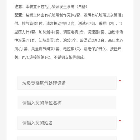
注意：
本装置
不包括污染源发生系统
（自备）
配置：
装置主体由有机玻璃制作壳体2
套、透明有机玻璃进灰管段1
付、排气管道1付、清灰振动电机1套、测试孔2组、采样口2组、U
型压力计1套、加灰漏斗1套、调速电机1台、调速器1套、加粉未活
性炭漏斗1套、卸灰装置2套、滤袋6个、旋涡式风机1台、高压离心
风机1套、风量调节阀来1套、
电控箱
1只、漏电保护开关、按钮开
关
、PVC连接管路1批、不锈钢支架等组成。