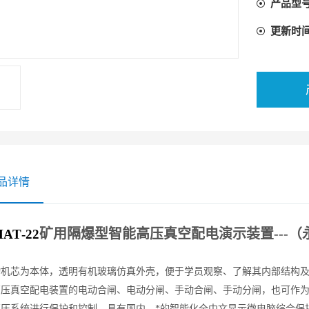
产品型
更新时
品详情
矿用隔爆型智能高压真空配电演示装置---（
MAT
-
22
机芯为本体，透明有机玻璃仿真外壳，便于学员观察、了解其内部结构及动
高压真空配电装置的电动合闸、电动分闸、手动合闸、手动分闸，也可作
高压系统进行保护和控制、具有国内、*的智能化全中文显示微电脑综合保