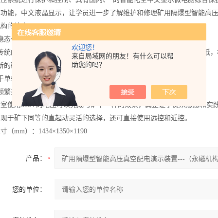
护功能，中文液晶显示，让学员进一步了解维护和修理矿用隔爆型智能高
机构的特点：
稳态一体化设计，单轴直动，操作方便。
欢迎您！
无传统的连杆/凸轮等部件，操作十分直接，故较弹簧机构故障率大大降低
来自局域网的朋友！有什么可以帮
助您的吗？
新的磁路设计，增强了合闸保持力，减少驱动电流，节能*。
由于单轴直接驱动，具有良好的三相同期性。
频繁操作开断额定电流。
室使用380V的电压可以完成与矿下一样的效果，真正让学员从思想和
实现于矿下同等的直起动灵活的选择，还可直接使用远控和近控。
（mm）：1434×1350×1190
产品：
您的单位：