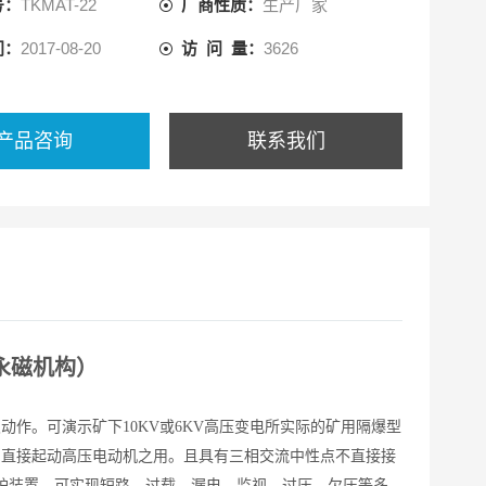
号：
TKMAT-22
厂商性质：
生产厂家
间：
2017-08-20
访 问 量：
3626
产品咨询
联系我们
永磁机构）
作。可演示矿下10KV或6KV高压变电所实际的矿用隔爆型
为直接起动高压电动机之用。且具有三相交流中性点不直接接
护装置、可实现短路、过载、漏电、监视、过压、欠压等多