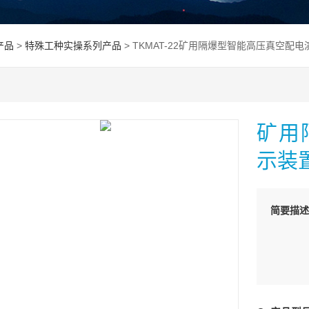
产品
>
特殊工种实操系列产品
> TKMAT-22矿用隔爆型智能高压真空配电
矿用
示装置
简要描述