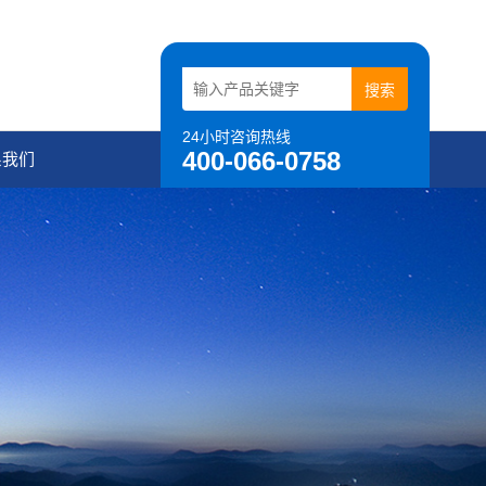
24小时咨询热线
400-066-0758
系我们