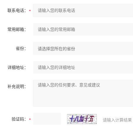
联系电话：
常用邮箱：
省份：
详细地址：
补充说明：
验证码：
请输入计算结果