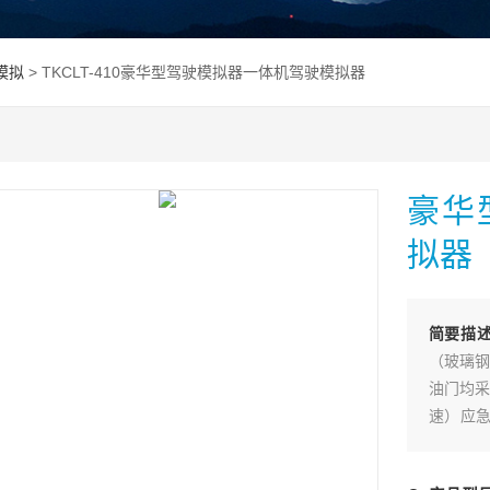
模拟
> TKCLT-410豪华型驾驶模拟器一体机驾驶模拟器
豪华
拟器
简要描
（玻璃钢
油门均采
速）应急
器