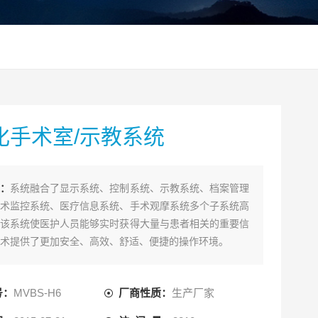
化手术室/示教系统
：
系统融合了显示系统、控制系统、示教系统、档案管理
术监控系统、医疗信息系统、手术观摩系统多个子系统高
该系统使医护人员能够实时获得大量与患者相关的重要信
术提供了更加安全、高效、舒适、便捷的操作环境。
系统前端核心设备单机可Z多支持8路高标清混合编码，
任何接口规格和信号格式的医用影像设备，无需额外的语
号：
MVBS-H6
厂商性质：
生产厂家
可实现双向示教，具备*的媒资管理、录制存储和点播发