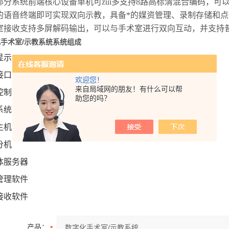
部分系统前端核心设备单机可zui多支持8路高标清混合编码，
的语音终端即可实现双向示教
，具备
*的媒资管理
、
录制存储和点
室接收支持多屏解码输出
，可以与手术室进行双向互动，并支持
手术室/示教系统
系统组成
显示
接口
欢迎您！
来自局域网的朋友！有什么可以帮
控制
助您的吗？
系统
主机
分机
体服务器
管理软件
接收软件
产品：