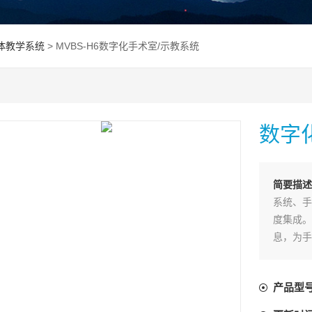
体教学系统
> MVBS-H6数字化手术室/示教系统
数字
简要描述
系统、手
度集成。
息，为手
示教部分
可以接入
产品型
音终端即
布功