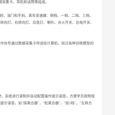
据采集卡，耳机和话筒等组成。
脚刹，油门和手刹。真车变速器：倒档、一档、二档、三档、
左转向灯、右转向灯、应急灯、喇叭、点火开关、总电开关、
操作信号通过数据采集卡传送给计算机，经过各种训练模型的
驶，系统进行录制并自动配置操作提示语音，方便学员按照规
语音，如“踩离合器"，“松离合器"，“挂1档"，“左转方