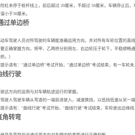
险杠未停于桩杆线上，前后超过 20厘米，不超过 50厘米，车辆停止后，
溜小于30厘米。
4 通过单边桥
机动车驾驶人员对所驾驶的车辆能准确运用方向，并对所有车轮位置的直
员要正确掌握方向，将甲、乙两桥分别用左、右边轮压于轮下，平稳顺畅
边桥。）
提示语有：“通过单边桥"考试开始，“通过单边桥"考试结束，有一车轮
5曲线行驶
驾驶远方向的运用与对车辆轨迹运行的掌握。
车驾驶人驾驶车辆从弯道的一端前进驶入，减速换挡，以低挡低速从另一
提示语有：“曲线行驶"考试开始，“曲线行驶"考试结束，车轮驶出边缘
6直角转弯
驾驶员急弯路段迅速运用方向对车辆内轮差距进行正确判断。