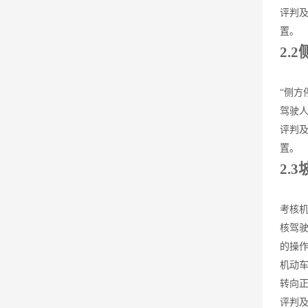
评判
置。
2.
“侧方
驾驶
评判
置。
2.
考核
核驾
的操
机动
转向
评判及