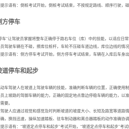
及提示语有：
倒桩考试开始，倒桩考试结束，不按规定路线、顺序行驶，
2侧方停车
停车"
让驾驶员掌握将整车正确停于路右车位（库）中的技能，以适应日常
人员驾驶车辆在不碰，擦库位桩杆，车轮不压碰车道边线，库位边线的情
及提示语有：侧方停车考试开始，侧方停车考试结束，车辆在入库后车身
3坡道停车和起步
机动车驾驶人在坡道上驾驶车辆的技能，准确判断车辆的位置，正确使用
驶员上坡路的驾御车辆的能力，正确的固定地点靠边停稳车辆的能力，以
作需要。
车驾驶人应通过视觉和感觉及时判断坡道的坡度大小、长短及路宽等道路
正确，换挡迅速，操纵加速踏板、驻车制动器和离合器踏板的动作准确协
提示语有：“坡道定点停车和起步"考试开始，“坡道定点停车和起步"考