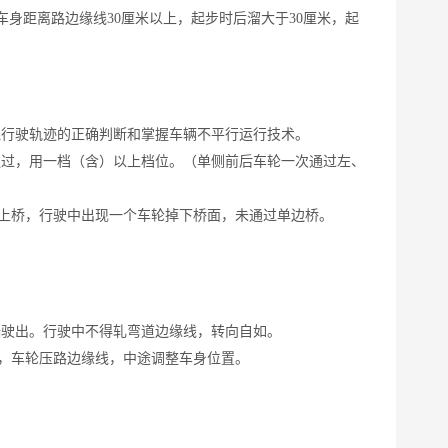
车身距离路边缘线30厘米以上，起步时后溜大于30厘米，起
线行驶轨迹的正确判断和掌握车辆不平行运行技术。
通过，用一档（含）以上档位。（单侧前后车轮一次通过左、
未上桥，行驶中出现一个车轮掉下桥面，未通过单边桥。
端驶出。行驶中不得轧弯道边缘线，转向自如。
线，车轮压路边缘线，中途调整车身位置。