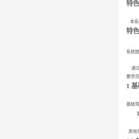
特色
本系统
特色
系统提
通过
要学
1 
基础驾
原地