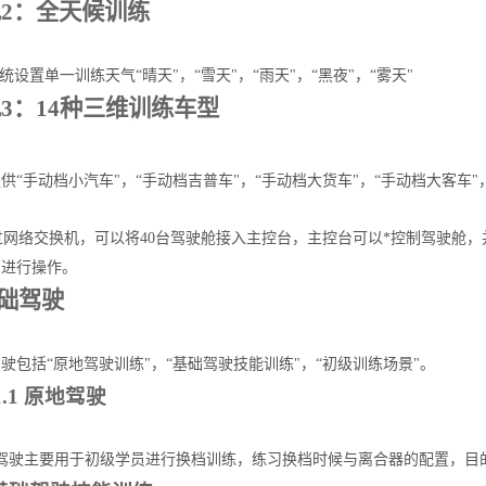
2：全天候训练
设置单一训练天气“晴天"，“雪天"，“雨天"，“黑夜"，“雾天"
3：14种三维训练车型
供“手动档小汽车"，“手动档吉普车"，“手动档大货车"，“手动档大客车"
网络交换机，可以将40台驾驶舱接入主控台，主控台可以*控制驾驶舱，
员进行操作。
基础驾驶
驶包括“原地驾驶训练"，“基础驾驶技能训练"，“初级训练场景"。
1.1
原地驾驶
驾驶主要用于初级学员进行换档训练，练习换档时候与离合器的配置，目