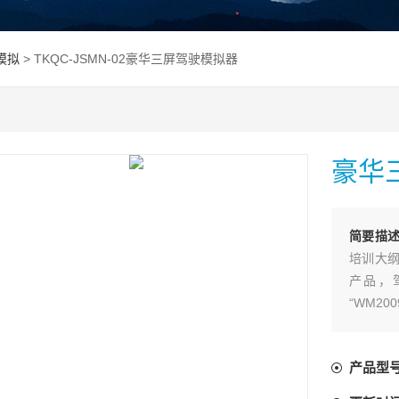
模拟
> TKQC-JSMN-02豪华三屏驾驶模拟器
豪华
简要描
培训大纲
产品，
“WM20
产品型