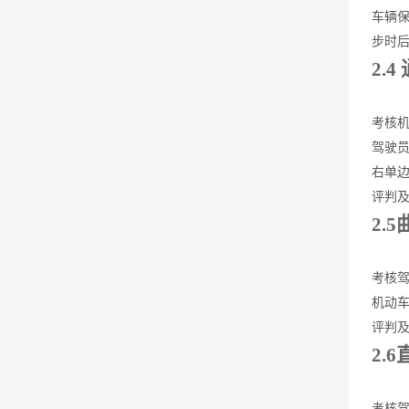
车辆保
步时后
2.
考核
驾驶
右单
评判及
2.
考核
机动
评判及
2.
考核