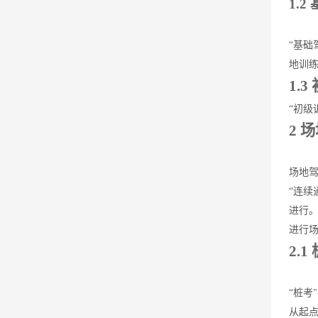
1.
“基
地训
1.
“初级
2 
场地驾
“连续
进行
进行
2.1
“桩考"
从起