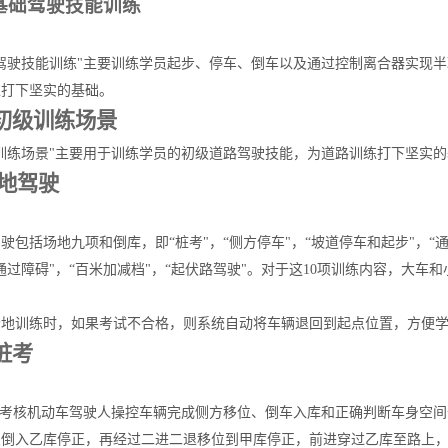
2 基础驾驶技能训练
础驾驶技能训练"主要训练学员起步、停车、倒车以及通过控制离合器实现
练打下坚实的基础。
3 初级训练场景
训练场景"主要用于训练学员的初级道路驾驶技能，为道路训练打下坚实
场地驾驶
驶包括场地九项和倒库，即“桩考"，“侧方停车"，“坡道停车和起步"，“通
通过障碍"，“百米加减档"，“起伏路驾驶"。对于这10项训练内容，大
。
场地训练时，如果考试不合格，则系统自动将车辆退回到起点位置，方便
 桩考
考核机动车驾驶人操控车辆完成侧方移位、倒车入库和正确判断车身空间
点倒入乙库停正，再经过二进二退移位到甲库停正，前进穿过乙库至路上