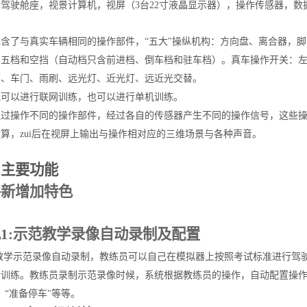
驾驶舱座，视景计算机，视屏（3台
22
寸液晶显示器），操作传感器，数
包含了与真实车辆相同的操作部件，“五大"操纵机构：方向盘、离合器，
、五档和空挡（自动档只含前进档、倒车档和驻车档）。真车操作开关：
带、车门、雨刷、远光灯、近光灯、远近光交替。
既可以进行联网训练，也可以进行单机训练。
通过操作不同的操作部件，经过各自的传感器产生不同的操作信号，这些
算，zui后在视屏上输出与操作相对应的三维场景与各种声音。
、主要功能
件新增加特色
1:示范教学录像自动录制及配置
教学示范录像自动录制，教练员可以自己在模拟器上按照考试标准进行驾
训练。教练员录制示范录像时候，系统根据教练员的操作，自动配置操作提示
，“准备停车"等等。