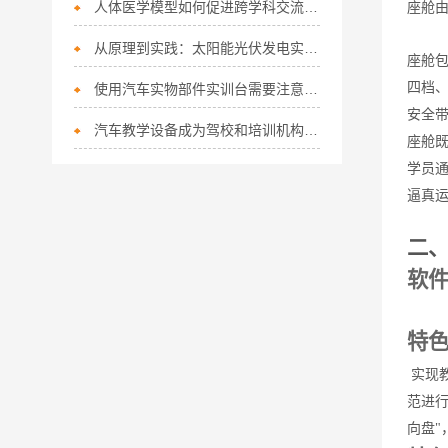
人体医学模型如何促进跨学科交流与合作？
座舱由
从原理到实践：太阳能光伏发电实验装置系统分析与应用研究
座舱
四档
使用汽车实物部件实训台需要注意的安全事项
安全
汽车教学设备成为驾校和培训机构必备的关键辅助
座舱
学员
逼真运
二
软
特色
实现
范进行
向盘"