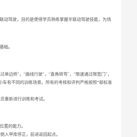
半联动驾驶，目的是使得学员熟练掌握半联动驾驶技能，为场
的基础。
过单边桥"，“曲线行驶"，“直角转弯"，“限速通过限宽门"，
车和小车有不同的训练场景。所有的考核和评判严格按照*部标准
学员重新进行训练和考试。
位置的能力。
，倒入甲库停正，前进返回起点。