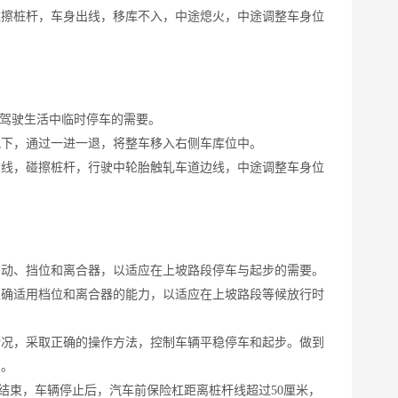
碰擦桩杆，车身出线，移库不入，中途熄火，中途调整车身位
驾驶生活中临时停车的需要。
况下，通过一进一退，将整车移入右侧车库位中。
出线，碰擦桩杆，行驶中轮胎触轧车道边线，中途调整车身位
制动、挡位和离合器，以适应在上坡路段停车与起步的需要。
准确适用档位和离合器的能力，以适应在上坡路段
等候
放行时
情况，采取正确的操作方法，控制车辆平稳停车和起步。做到
调。
试结束，车辆停止后，汽车前保险杠距离桩杆线超过50厘米，