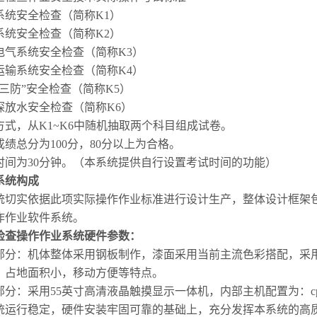
系统安全检查（简称K1）
系统安全检查（简称K2）
电
气
系统安全检查（简称K3）
运输系统安全检查（简称K4）
通三防”安全检查（简称K5）
探放水安全检查（简称K6）
方式，从K1~K6中随机抽取两个科目组成试卷。
成绩总分为100分，80分以上为合格。
时间为30分钟。（本系统提供自行设置考试时间的功能）
系统构成
统切实依据此项实际操作作业标准进行设计生产，整体设计框架
作作业软件系统。
检查操作作业系统硬件参数：
部分：机体整体采用钢板制作，漆面采用当前主流色彩搭配，采
，占地面积小，移动方便等特点。
部分：采用55
英
寸高清液晶触摸显示一体机，内部主机配置为：cpu
统运行稳定，硬件安装牢固可靠的基础上，充分发挥本系统的高