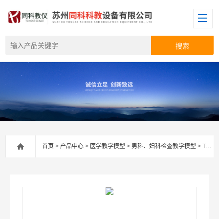
首页
>
产品中心
>
医学教学模型
>
男科、妇科检查教学模型
> TKMX-FK001妇科检查输卵管模型