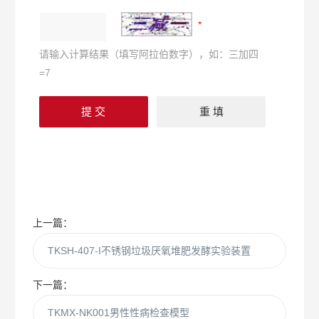
请输入计算结果（填写阿拉伯数字），如：三加四
=7
上一篇：
TKSH-407-I不锈钢垃圾厌氧堆肥发酵实验装置
下一篇：
TKMX-NK001男性性病检查模型