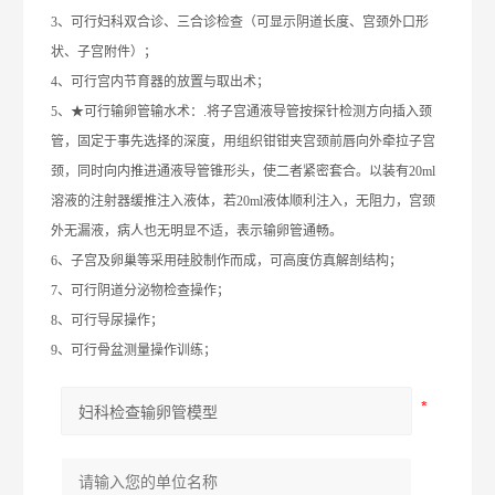
3、可行妇科双合诊、三合诊检查（可显示阴道长度、宫颈外口形
状、子宫附件）；
4、可行宫内节育器的放置与取出术；
5、★可行输卵管输水术：.将子宫通液导管按探针检测方向插入颈
管，固定于事先选择的深度，用组织钳钳夹宫颈前唇向外牵拉子宫
颈，同时向内推进通液导管锥形头，使二者紧密套合。以装有20ml
溶液的注射器缓推注入液体，若20ml液体顺利注入，无阻力，宫颈
外无漏液，病人也无明显不适，表示输卵管通畅。
6、子宫及卵巢等采用硅胶制作而成，可高度仿真解剖结构；
7、可行阴道分泌物检查操作；
8、可行导尿操作；
9、可行骨盆测量操作训练；