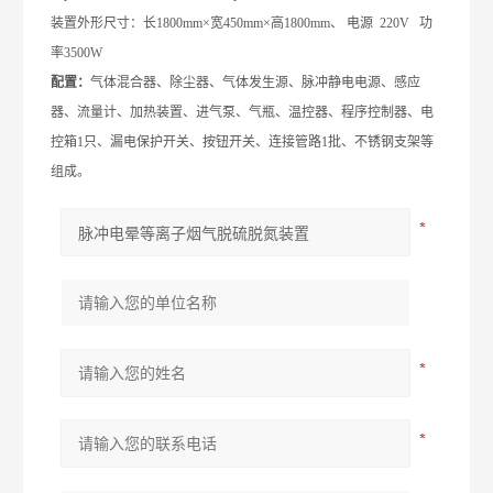
装置
外形尺寸：长1
8
00mm×宽450mm×高1
8
00mm
、
电源
220V
功
率
3500W
配置：
气体混合器
、除尘器
、气体发生源
、脉冲静电电源、
感应
器、流量计
、
加热装置
、
进气泵
、
气瓶
、
温控器
、
程序控制器
、
电
控箱
1只、漏电保护开关、按钮开关
、连接管路1批、不锈钢支架等
组成。