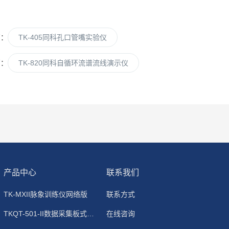
篇：
TK-405同科孔口管嘴实验仪
篇：
TK-820同科自循环流谱流线演示仪
产品中心
联系我们
TK-MXII脉象训练仪网络版
联系方式
TKQT-501-II数据采集板式静电除尘器
在线咨询