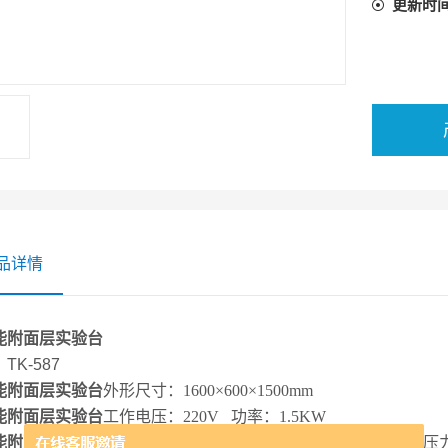
更新时
品详情
能附面层实验台
：
TK-587
能附面层实验台
外形尺寸：1600×600×1500mm
能附面层实验台
工作电压：220V 功率：1.5KW
能附面层实验台
主要用途：学习测量流体绕流物体时物体表面压