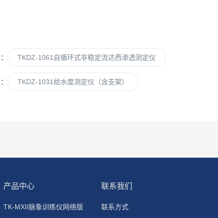
篇：
TKDZ-1061自循环式非稳定流达西渗透测定仪
篇：
TKDZ-1031给水度测定仪（含支架）
产品中心
联系我们
TK-MXII脉象训练仪网络版
联系方式