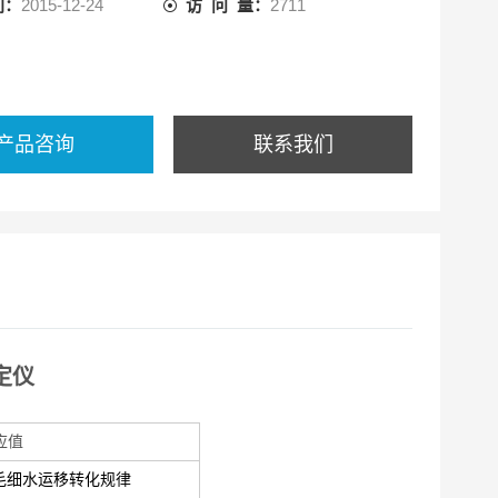
间：
2015-12-24
访 问 量：
2711
产品咨询
联系我们
定仪
应值
毛细水运移转化规律