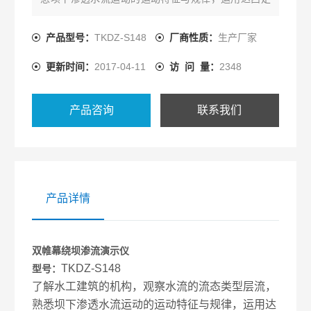
律分析坝下防渗帷幕的防渗原理
系统组成：
产品型号：
TKDZ-S148
厂商性质：
生产厂家
组装箱体，坝体，渗流演示区，坝上水位，坝下水
更新时间：
2017-04-11
访 问 量：
2348
位，流量控制阀，示踪剂控制阀，流量观测孔，示踪
剂观测孔，二个防渗帷幕
技术要求：
产品咨询
联系我们
组装箱体：1500*800*600
产品详情
双帷幕绕坝渗流演示仪
TKDZ-S148
型号：
了解水工建筑的机构，观察水流的流态类型层流，
熟悉坝下渗透水流运动的运动特征与规律，运用达