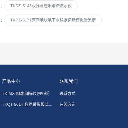
篇：
TKDZ-S148双帷幕绕坝渗流演示仪
篇：
TKDZ-S171河间地块地下水稳定运动模拟渗流槽
产品中心
联系我们
TK-MXII脉象训练仪网络版
联系方式
TKQT-501-II数据采集板式静电除尘器
在线咨询