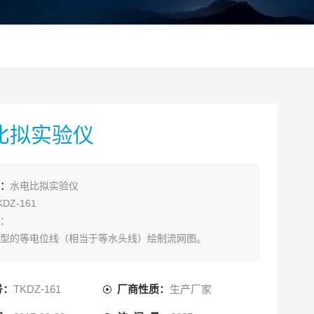
比拟实验仪
：
水电比拟实验仪
DZ-161
：
型的等电位线（相当于等水头线）绘制流网图。
：
：不小于500mm×500mm×200mm；主要由水电比拟测
号：
TKDZ-161
厂商性质：
生产厂家
用表、有机玻璃板制成水槽等组成。