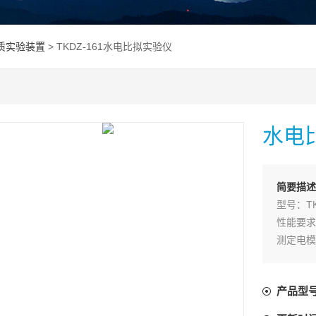
质实验装置
> TKDZ-161水电比拟实验仪
水电
简要描述
型号：TK
性能要求
测定电模
技术指标
外形尺寸
产品型
试箱、万