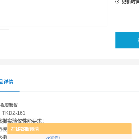
更新时
品详情
比拟实验仪
TKDZ-161
比拟实验仪性
能要求：
电模型的等电位线（相当于等水头线）绘制流网图。
术指标：
欢迎您！